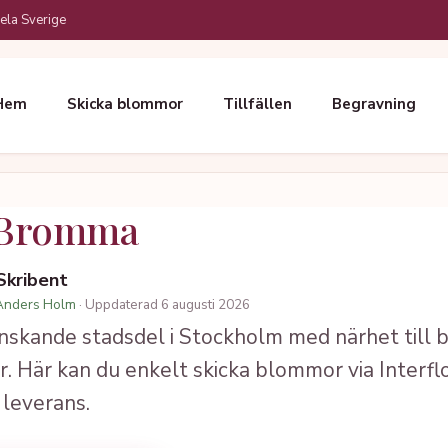
ela Sverige
Hem
Skicka blommor
Tillfällen
Begravning
 Bromma
 Skribent
Anders Holm
· Uppdaterad 6 augusti 2026
skande stadsdel i Stockholm med närhet till 
. Här kan du enkelt skicka blommor via Interfl
 leverans.