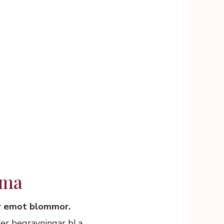
mma
ar emot blommor.
er begravningar bl.a.