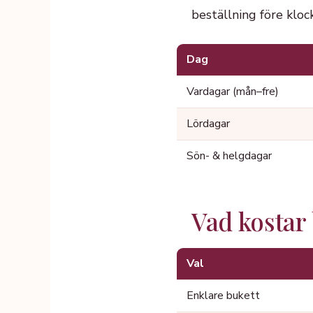
beställning före kloc
Dag
Vardagar (mån–fre)
Lördagar
Sön- & helgdagar
Vad kosta
Val
Enklare bukett