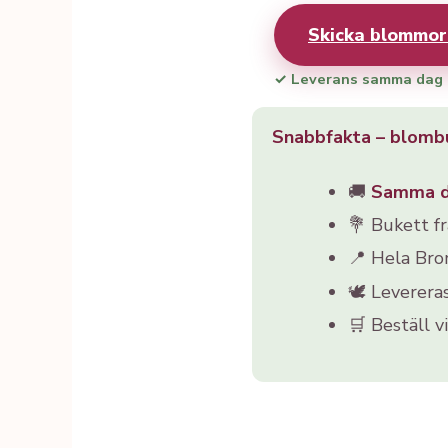
Skicka blommor
✓ Leverans samma dag
Snabbfakta – blom
🚚
Samma 
💐 Bukett f
📍 Hela Br
🕊️ Leverera
🛒 Beställ v