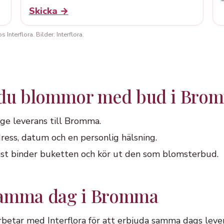
Skicka →
Interflora. Bilder: Interflora.
r du blommor med bud i Bro
nge leverans till Bromma.
ress, datum och en personlig hälsning.
orist binder buketten och kör ut den som blomsterbud.
samma dag i Bromma
betar med Interflora för att erbjuda samma dags leve