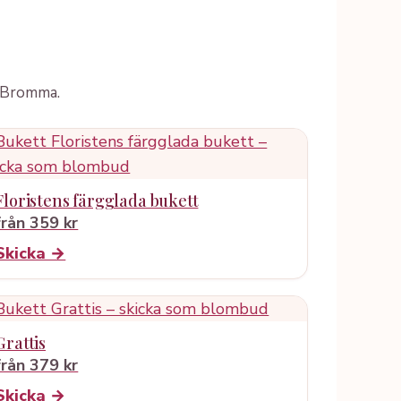
i Bromma.
Floristens färgglada bukett
från 359 kr
Skicka →
Grattis
från 379 kr
Skicka →