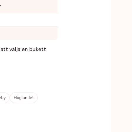
r
tt välja en bukett
eby
Höglandet