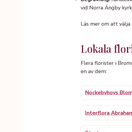
vid Norra Ängby kyr
Läs mer om att välja
Lokala flo
Flera florister i Brom
en av dem:
Nockebyhovs Blo
Interflora Abraha