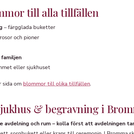
or till alla tillfällen
g
– färgglada buketter
rosor och pioner
 familjen
mmet eller sjukhuset
år sida om
blommor till olika tillfällen
.
l sjukhus & begravning i Bro
e avdelning och rum – kolla först att avdelningen t
t, sorgbukett eller krans till ceremonin. I Bromma sk