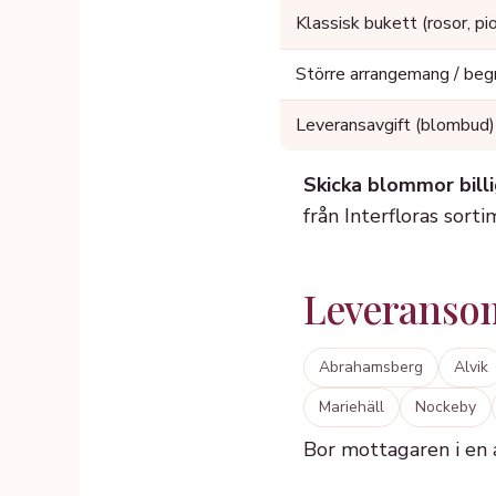
Klassisk bukett (rosor, pi
Större arrangemang / beg
Leveransavgift (blombud)
Skicka blommor bill
från Interfloras sort
Leveranso
Abrahamsberg
Alvik
Mariehäll
Nockeby
Bor mottagaren i en