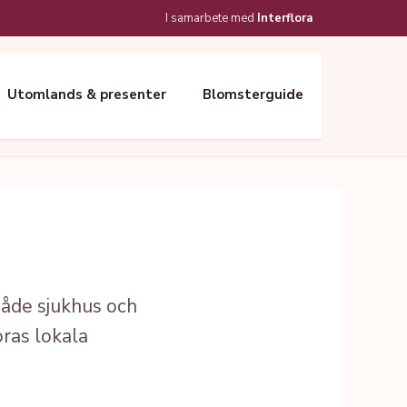
I samarbete med
Interflora
Utomlands & presenter
Blomsterguide
både sjukhus och
oras lokala