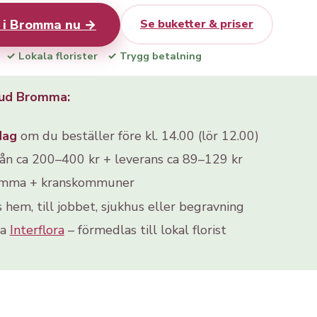
 i Bromma nu →
Se buketter & priser
✓ Lokala florister
✓ Trygg betalning
bud Bromma:
dag
om du beställer före kl. 14.00 (lör 12.00)
rån ca 200–400 kr + leverans ca 89–129 kr
omma + kranskommuner
s hem, till jobbet, sjukhus eller begravning
ia
Interflora
– förmedlas till lokal florist