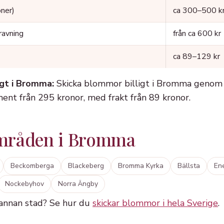
oner)
ca 300–500 k
ravning
från ca 600 kr
ca 89–129 kr
igt i Bromma:
Skicka blommor billigt i Bromma genom a
iment från 295 kronor, med frakt från 89 kronor.
mråden i Bromma
Beckomberga
Blackeberg
Bromma Kyrka
Bällsta
En
Nockebyhov
Norra Ängby
 annan stad? Se hur du
skickar blommor i hela Sverige
.