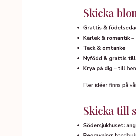
Skicka blomm
Grattis & födelseda
Kärlek & romantik
– 
Tack & omtanke
Nyfödd & grattis till
Krya på dig
– till he
Fler idéer finns på v
Skicka til
Södersjukhuset: ang
Begravning:
handbuket