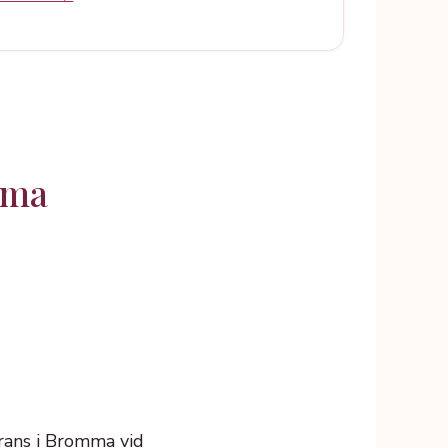
mma
rans i Bromma vid