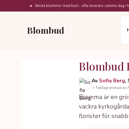
Hoppa
Skicka blommor med bud – ofta leverans samma dag i h
till
innehåll
Blombud
Blombud
Av
Sofia Berg
,
✓ Faktagranskad av
Bromma är en grön
vackra kyrkogårdar
florister för snabb