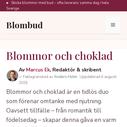
Hoppa
Skicka blommor med bud – ofta leverans samma dag i hela
Sverige
till
innehåll
Blombud
Meny
Blommor och choklad
Av
Marcus Ek
, Redaktör & skribent
✓ Faktagranskad av
Anders Holm
· Uppdaterad 6 augusti
2026
Blommor och choklad är en tidlös duo
som förenar omtanke med njutning.
Oavsett tillfälle – från romantik till
födelsedag – skapar denna gåva en varm