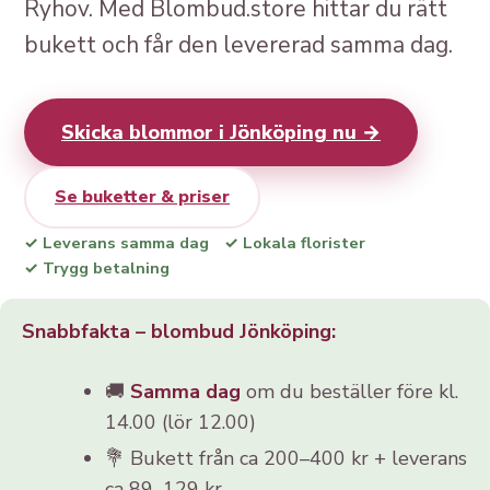
Ryhov. Med Blombud.store hittar du rätt
bukett och får den levererad samma dag.
Skicka blommor i Jönköping nu →
Se buketter & priser
✓ Leverans samma dag
✓ Lokala florister
✓ Trygg betalning
Snabbfakta – blombud Jönköping:
🚚
Samma dag
om du beställer före kl.
14.00 (lör 12.00)
💐 Bukett från ca 200–400 kr + leverans
ca 89–129 kr