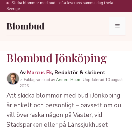
Hoppa
Skicka blommor med bud – ofta leverans samma dag i hela
Sverige
till
innehåll
Blombud
Meny
Blombud Jönköping
Av
Marcus Ek
, Redaktör & skribent
✓ Faktagranskad av
Anders Holm
· Uppdaterad 10 augusti
2026
Att skicka blommor med bud i Jönköping
är enkelt och personligt – oavsett om du
vill överraska någon på Väster, vid
Stadsparken eller på Länssjukhuset