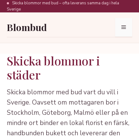
Hoppa
Skicka blommor med bud – ofta leverans samma dag i hela
Sverige
till
innehåll
Blombud
Meny
Skicka blommor i
städer
Skicka blommor med bud vart du vill i
Sverige. Oavsett om mottagaren bor i
Stockholm, Göteborg, Malmö eller på en
mindre ort binder en lokal florist en färsk,
handbunden bukett och levererar den