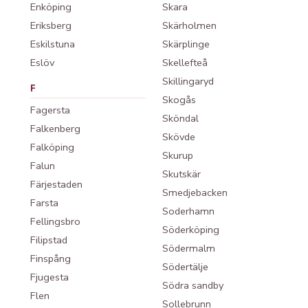
Enköping
Skara
Eriksberg
Skärholmen
Eskilstuna
Skärplinge
Eslöv
Skellefteå
Skillingaryd
F
Skogås
Fagersta
Sköndal
Falkenberg
Skövde
Falköping
Skurup
Falun
Skutskär
Färjestaden
Smedjebacken
Farsta
Soderhamn
Fellingsbro
Söderköping
Filipstad
Södermalm
Finspång
Södertälje
Fjugesta
Södra sandby
Flen
Sollebrunn