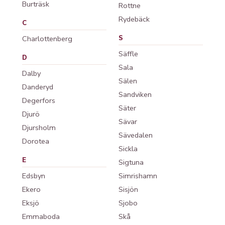
Burträsk
Rottne
Rydebäck
C
Charlottenberg
S
Säffle
D
Sala
Dalby
Sälen
Danderyd
Sandviken
Degerfors
Säter
Djurö
Sävar
Djursholm
Sävedalen
Dorotea
Sickla
E
Sigtuna
Edsbyn
Simrishamn
Ekero
Sisjön
Eksjö
Sjobo
Emmaboda
Skå