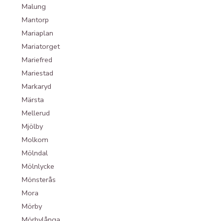
Malung
Mantorp
Mariaplan
Mariatorget
Mariefred
Mariestad
Markaryd
Märsta
Mellerud
Mjölby
Molkom
Mölndal
Mölnlycke
Mönsterås
Mora
Mörby
Mörbylånga