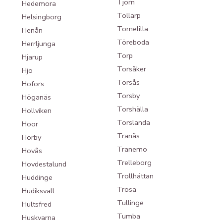
Tjörn
Hedemora
Tollarp
Helsingborg
Tomelilla
Henån
Töreboda
Herrljunga
Torp
Hjarup
Torsåker
Hjo
Torsås
Hofors
Torsby
Höganäs
Torshälla
Hollviken
Torslanda
Hoor
Tranås
Horby
Tranemo
Hovås
Trelleborg
Hovdestalund
Trollhättan
Huddinge
Trosa
Hudiksvall
Tullinge
Hultsfred
Tumba
Huskvarna