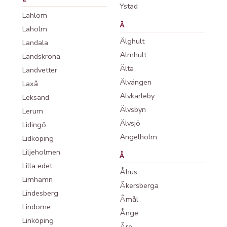
Ystad
Lahlom
Ä
Laholm
Älghult
Landala
Älmhult
Landskrona
Älta
Landvetter
Älvängen
Laxå
Älvkarleby
Leksand
Älvsbyn
Lerum
Älvsjö
Lidingö
Ängelholm
Lidköping
Liljeholmen
Å
Lilla edet
Åhus
Limhamn
Åkersberga
Lindesberg
Åmål
Lindome
Ånge
Linköping
Åre