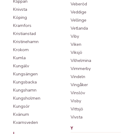
Klippan
Veberöd
Knivsta
Veddige
Köping
Vellinge
Kramfors
Vetlanda
Kristianstad
Viby
Kristinehamn
Viken
Krokom
Viksjö
Kumla
Vilhelmina
Kungälv
Vimmerby
Kungsängen
Vindeln
Kungsbacka
Vingåker
Kungshamn
Vinslöv
Kungsholmen
Visby
Kungsör
Vittsjö
Kvänum
Vivsta
Kvarnsveden
Y
L