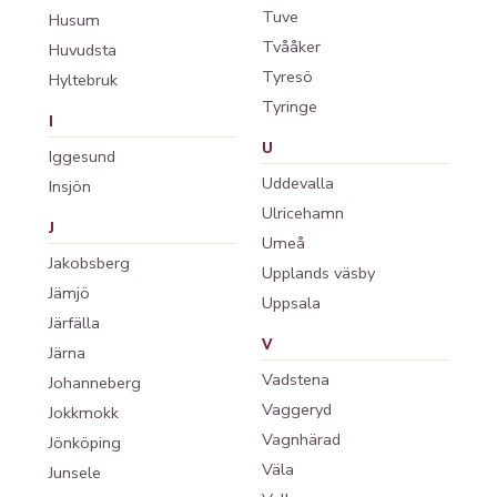
Tuve
Husum
Tvååker
Huvudsta
Tyresö
Hyltebruk
Tyringe
I
U
Iggesund
Uddevalla
Insjön
Ulricehamn
J
Umeå
Jakobsberg
Upplands väsby
Jämjö
Uppsala
Järfälla
V
Järna
Vadstena
Johanneberg
Vaggeryd
Jokkmokk
Vagnhärad
Jönköping
Väla
Junsele