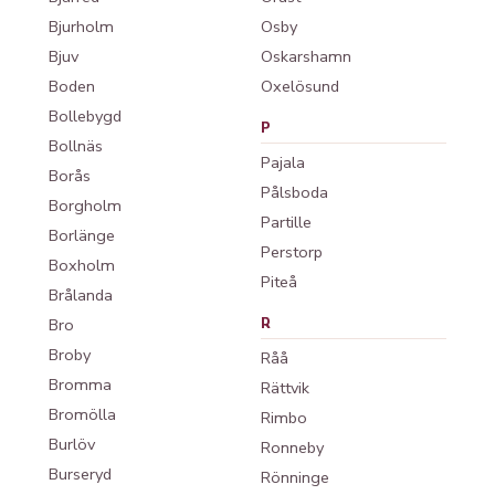
Bjurholm
Osby
Bjuv
Oskarshamn
Boden
Oxelösund
Bollebygd
P
Bollnäs
Pajala
Borås
Pålsboda
Borgholm
Partille
Borlänge
Perstorp
Boxholm
Piteå
Brålanda
Bro
R
Broby
Råå
Bromma
Rättvik
Bromölla
Rimbo
Burlöv
Ronneby
Burseryd
Rönninge