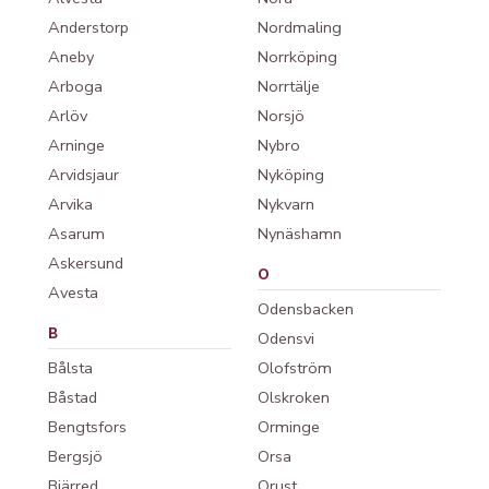
Anderstorp
Nordmaling
Aneby
Norrköping
Arboga
Norrtälje
Arlöv
Norsjö
Arninge
Nybro
Arvidsjaur
Nyköping
Arvika
Nykvarn
Asarum
Nynäshamn
Askersund
O
Avesta
Odensbacken
B
Odensvi
Bålsta
Olofström
Båstad
Olskroken
Bengtsfors
Orminge
Bergsjö
Orsa
Bjärred
Orust