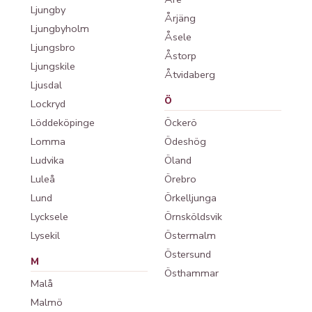
Ljungby
Årjäng
Ljungbyholm
Åsele
Ljungsbro
Åstorp
Ljungskile
Åtvidaberg
Ljusdal
Ö
Lockryd
Löddeköpinge
Öckerö
Lomma
Ödeshög
Ludvika
Öland
Luleå
Örebro
Lund
Örkelljunga
Lycksele
Örnsköldsvik
Lysekil
Östermalm
Östersund
M
Östhammar
Malå
Malmö