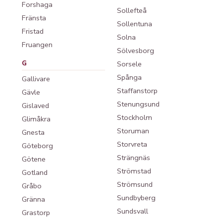
Forshaga
Sollefteå
Fränsta
Sollentuna
Fristad
Solna
Fruangen
Sölvesborg
G
Sorsele
Spånga
Gallivare
Staffanstorp
Gävle
Stenungsund
Gislaved
Stockholm
Glimåkra
Storuman
Gnesta
Storvreta
Göteborg
Strängnäs
Götene
Strömstad
Gotland
Strömsund
Gråbo
Sundbyberg
Gränna
Sundsvall
Grastorp