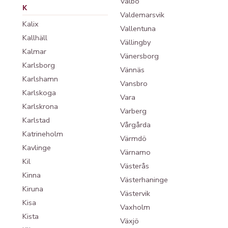
Valbo
K
Valdemarsvik
Kalix
Vallentuna
Kallhäll
Vällingby
Kalmar
Vänersborg
Karlsborg
Vännäs
Karlshamn
Vansbro
Karlskoga
Vara
Karlskrona
Varberg
Karlstad
Vårgårda
Katrineholm
Värmdö
Kavlinge
Värnamo
Kil
Västerås
Kinna
Västerhaninge
Kiruna
Västervik
Kisa
Vaxholm
Kista
Växjö