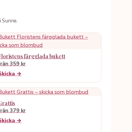
i Sunne.
Floristens färgglada bukett
från 359 kr
Skicka →
Grattis
från 379 kr
Skicka →