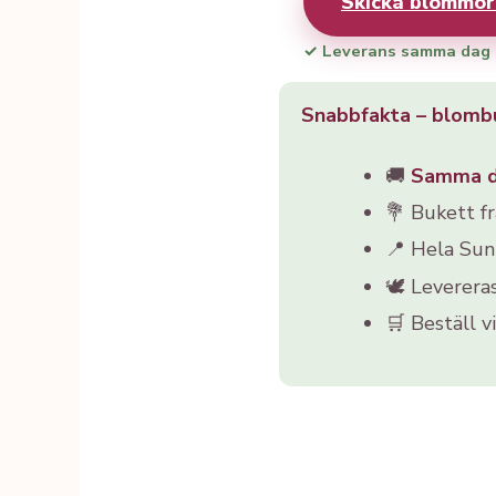
Skicka blommor
✓ Leverans samma dag
Snabbfakta – blomb
🚚
Samma 
💐 Bukett f
📍 Hela Su
🕊️ Leverera
🛒 Beställ v