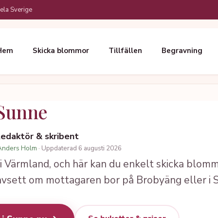
ela Sverige
Hem
Skicka blommor
Tillfällen
Begravning
Sunne
Redaktör & skribent
Anders Holm
· Uppdaterad 6 augusti 2026
 i Värmland, och här kan du enkelt skicka bl
avsett om mottagaren bor på Brobyäng eller i 