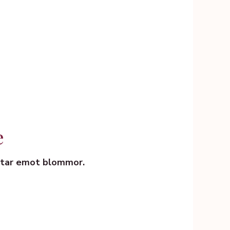
e
n tar emot blommor.