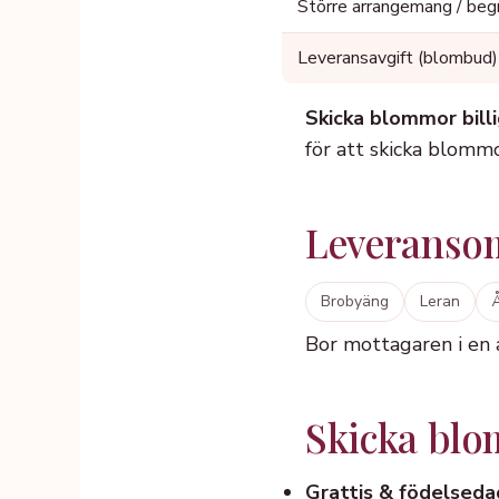
Större arrangemang / beg
Leveransavgift (blombud)
Skicka blommor billi
för att skicka blommo
Leveranso
Brobyäng
Leran
Bor mottagaren i en
Skicka blomm
Grattis & födelseda