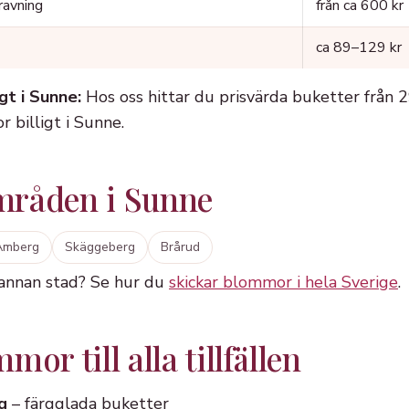
ravning
från ca 600 kr
ca 89–129 kr
gt i Sunne:
Hos oss hittar du prisvärda buketter från 
r billigt i Sunne.
mråden i Sunne
Åmberg
Skäggeberg
Brårud
 annan stad? Se hur du
skickar blommor i hela Sverige
.
or till alla tillfällen
g
– färgglada buketter