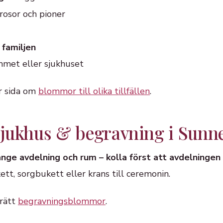
rosor och pioner
 familjen
mmet eller sjukhuset
år sida om
blommor till olika tillfällen
.
 sjukhus & begravning i Sunn
ange avdelning och rum – kolla först att avdelninge
tt, sorgbukett eller krans till ceremonin.
 rätt
begravningsblommor
.