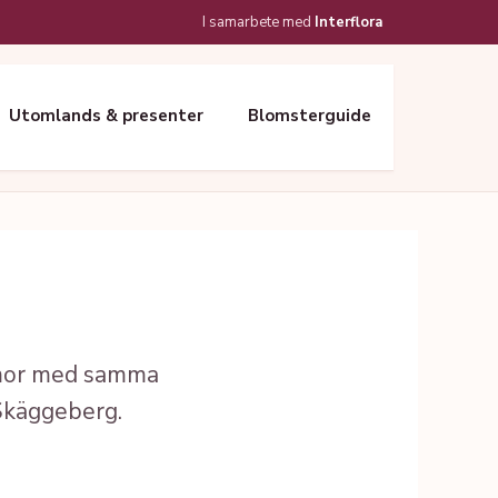
I samarbete med
Interflora
Utomlands & presenter
Blomsterguide
ommor med samma
Skäggeberg.