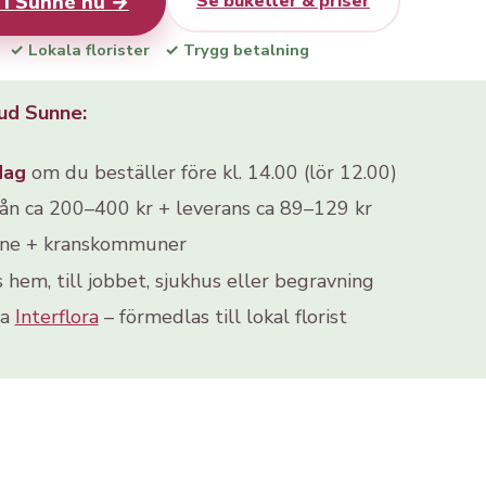
 i Sunne nu →
Se buketter & priser
✓ Lokala florister
✓ Trygg betalning
ud Sunne:
dag
om du beställer före kl. 14.00 (lör 12.00)
rån ca 200–400 kr + leverans ca 89–129 kr
nne + kranskommuner
s hem, till jobbet, sjukhus eller begravning
ia
Interflora
– förmedlas till lokal florist