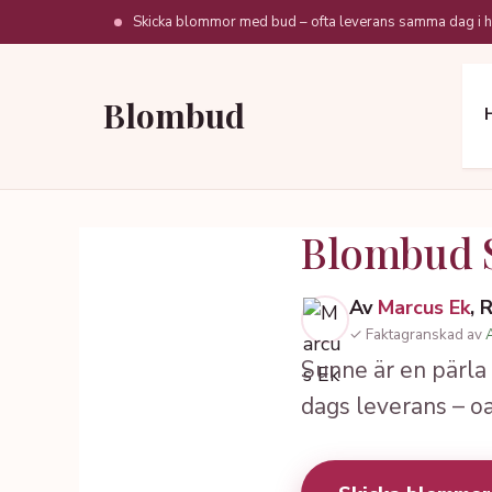
Hoppa
Skicka blommor med bud – ofta leverans samma dag i h
till
innehåll
Blombud
Blombud 
Av
Marcus Ek
, 
✓ Faktagranskad av
Sunne är en pärla
dags leverans – o