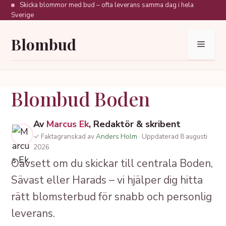
Hoppa
Skicka blommor med bud – ofta leverans samma dag i hela
Sverige
till
innehåll
Blombud
Meny
Blombud Boden
Av
Marcus Ek
, Redaktör & skribent
✓ Faktagranskad av
Anders Holm
· Uppdaterad 8 augusti
2026
Oavsett om du skickar till centrala Boden,
Sävast eller Harads – vi hjälper dig hitta
rätt blomsterbud för snabb och personlig
leverans.