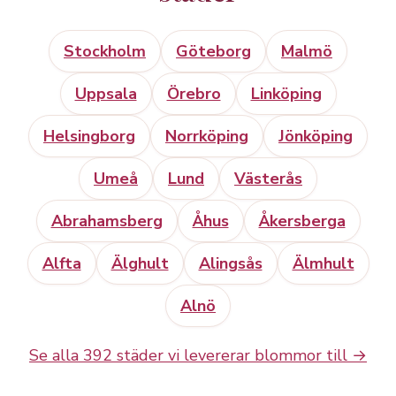
Stockholm
Göteborg
Malmö
Uppsala
Örebro
Linköping
Helsingborg
Norrköping
Jönköping
Umeå
Lund
Västerås
Abrahamsberg
Åhus
Åkersberga
Alfta
Älghult
Alingsås
Älmhult
Alnö
Se alla 392 städer vi levererar blommor till →