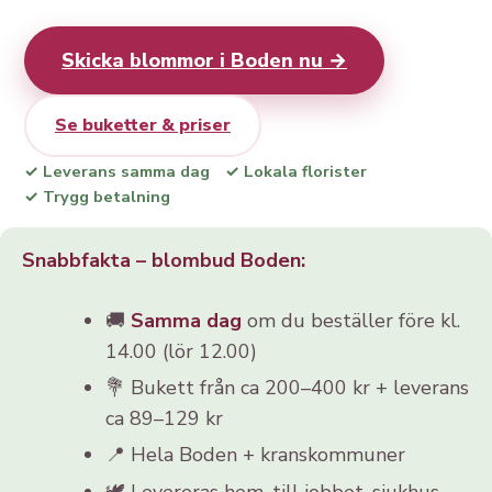
Skicka blommor i Boden nu →
Se buketter & priser
✓ Leverans samma dag
✓ Lokala florister
✓ Trygg betalning
Snabbfakta – blombud Boden:
🚚
Samma dag
om du beställer före kl.
14.00 (lör 12.00)
💐 Bukett från ca 200–400 kr + leverans
ca 89–129 kr
📍 Hela Boden + kranskommuner
🕊️ Levereras hem, till jobbet, sjukhus