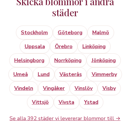
Skicka blommor i andra
städer
Stockholm
Göteborg
Malmö
Uppsala
Örebro
Linköping
Helsingborg
Norrköping
Jönköping
Umeå
Lund
Västerås
Vimmerby
Vindeln
Vingåker
Vinslöv
Visby
Vittsjö
Vivsta
Ystad
Se alla 392 städer vi levererar blommor till →