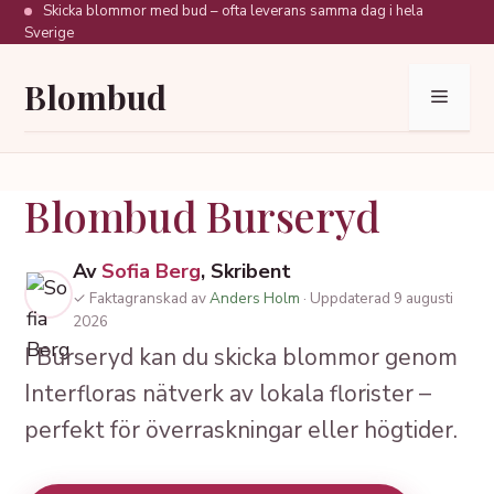
Hoppa
Skicka blommor med bud – ofta leverans samma dag i hela
Sverige
till
innehåll
Blombud
Meny
Blombud Burseryd
Av
Sofia Berg
, Skribent
✓ Faktagranskad av
Anders Holm
· Uppdaterad 9 augusti
2026
I Burseryd kan du skicka blommor genom
Interfloras nätverk av lokala florister –
perfekt för överraskningar eller högtider.