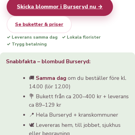
Skicka blommor i Burseryd nu →
Se buketter & priser
✓ Leverans samma dag
✓ Lokala florister
✓ Trygg betalning
Snabbfakta – blombud Burseryd:
🚚
Samma dag
om du beställer före kl.
14.00 (lör 12.00)
💐 Bukett från ca 200–400 kr + leverans
ca 89–129 kr
📍 Hela Burseryd + kranskommuner
🕊️ Levereras hem, till jobbet, sjukhus
eller begravning