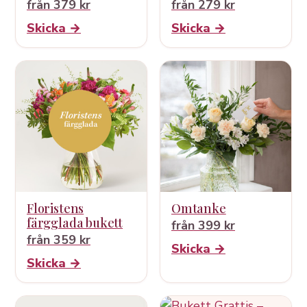
från 379 kr
från 279 kr
Skicka →
Skicka →
Floristens
Omtanke
färgglada bukett
från 399 kr
från 359 kr
Skicka →
Skicka →