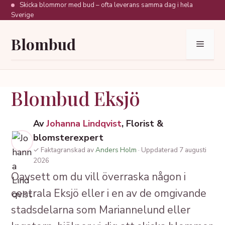
Hoppa
Skicka blommor med bud – ofta leverans samma dag i hela
Sverige
till
innehåll
Blombud
Meny
Blombud Eksjö
Av
Johanna Lindqvist
, Florist &
blomsterexpert
✓ Faktagranskad av
Anders Holm
· Uppdaterad 7 augusti
2026
Oavsett om du vill överraska någon i
centrala Eksjö eller i en av de omgivande
stadsdelarna som Mariannelund eller