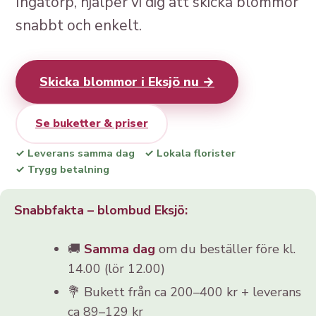
Ingatorp, hjälper vi dig att skicka blommor
snabbt och enkelt.
Skicka blommor i Eksjö nu →
Se buketter & priser
✓ Leverans samma dag
✓ Lokala florister
✓ Trygg betalning
Snabbfakta – blombud Eksjö:
🚚
Samma dag
om du beställer före kl.
14.00 (lör 12.00)
💐 Bukett från ca 200–400 kr + leverans
ca 89–129 kr