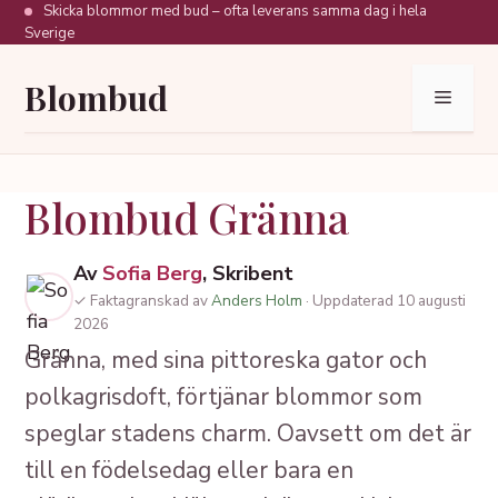
Hoppa
Skicka blommor med bud – ofta leverans samma dag i hela
Sverige
till
innehåll
Blombud
Meny
Blombud Gränna
Av
Sofia Berg
, Skribent
✓ Faktagranskad av
Anders Holm
· Uppdaterad 10 augusti
2026
Gränna, med sina pittoreska gator och
polkagrisdoft, förtjänar blommor som
speglar stadens charm. Oavsett om det är
till en födelsedag eller bara en