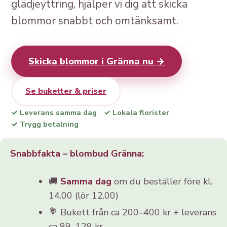
glädjeyttring, hjälper vi dig att skicka
blommor snabbt och omtänksamt.
Skicka blommor i Gränna nu →
Se buketter & priser
✓ Leverans samma dag
✓ Lokala florister
✓ Trygg betalning
Snabbfakta – blombud Gränna:
🚚
Samma dag
om du beställer före kl.
14.00 (lör 12.00)
💐 Bukett från ca 200–400 kr + leverans
ca 89–129 kr