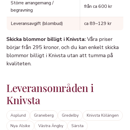
Större arrangemang /
från ca 600 kr
begravning
Leveransavgift (blombud)
ca 89–129 kr
Skicka blommor billigt i Knivsta:
Våra priser
börjar från 295 kronor, och du kan enkelt skicka
blommor billigt i Knivsta utan att tumma på
kvaliteten.
Leveransområden i
Knivsta
Asplund
Graneberg
Gredelby
Knivsta Kölängen
Nya Alsike
Västra Ängby
Särsta