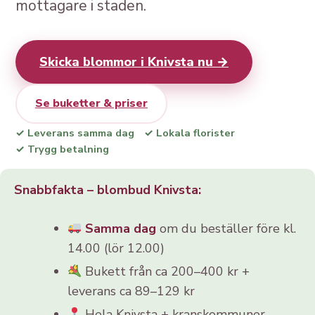
mottagare i staden.
Skicka blommor i Knivsta nu →
Se buketter & priser
✓ Leverans samma dag
✓ Lokala florister
✓ Trygg betalning
Snabbfakta – blombud Knivsta:
Samma dag
om du beställer före kl.
14.00 (lör 12.00)
Bukett från ca 200–400 kr +
leverans ca 89–129 kr
Hela Knivsta + kranskommuner