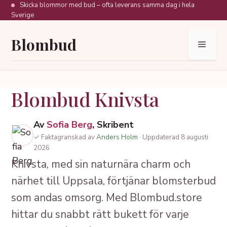
Hoppa
Skicka blommor med bud – ofta leverans samma dag i hela
Sverige
till
innehåll
Blombud
Meny
Blombud Knivsta
Av
Sofia Berg
, Skribent
✓ Faktagranskad av
Anders Holm
· Uppdaterad 8 augusti
2026
Knivsta, med sin naturnära charm och
närhet till Uppsala, förtjänar blomsterbud
som andas omsorg. Med Blombud.store
hittar du snabbt rätt bukett för varje