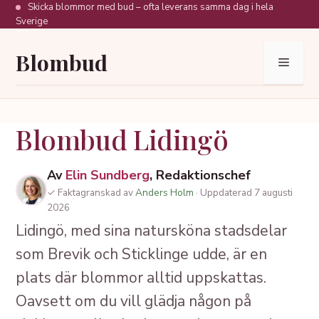
Hoppa
Skicka blommor med bud – ofta leverans samma dag i hela
Sverige
till
innehåll
Blombud
Meny
Blombud Lidingö
Av
Elin Sundberg
, Redaktionschef
✓ Faktagranskad av
Anders Holm
· Uppdaterad 7 augusti
2026
Lidingö, med sina natursköna stadsdelar
som Brevik och Sticklinge udde, är en
plats där blommor alltid uppskattas.
Oavsett om du vill glädja någon på