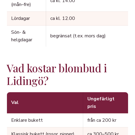
ca kl. 14.00
(mån–fre)
Lördagar
ca kl. 12.00
Sön- &
begränsat (t.ex. mors dag)
helgdagar
Vad kostar blombud i
Lidingö?
Ungefärligt
Val
pris
Enklare bukett
från ca 200 kr
Klassisk bukett (rosor, pioner)
ca 300–500 kr