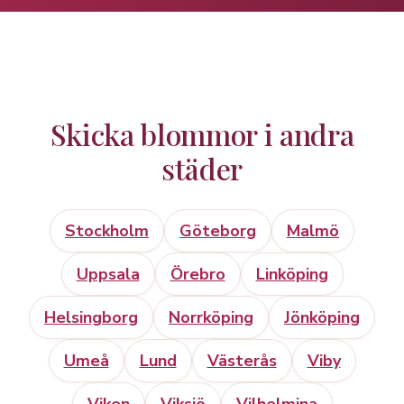
Skicka blommor i andra
städer
Stockholm
Göteborg
Malmö
Uppsala
Örebro
Linköping
Helsingborg
Norrköping
Jönköping
Umeå
Lund
Västerås
Viby
Viken
Viksjö
Vilhelmina