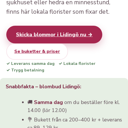
sjukhuset eller hedra en minnesstund,
finns här lokala florister som fixar det.
Skicka blommor i Lidingö nu →
Se buketter & priser
✓ Leverans samma dag
✓ Lokala florister
✓ Trygg betalning
Snabbfakta – blombud Lidingö:
🚚
Samma dag
om du beställer före kl.
14.00 (lör 12.00)
💐 Bukett från ca 200–400 kr + leverans
ca 89–129 kr