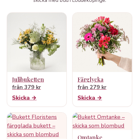
skicka med bud i Löddeköpinge.
Julibuketten
Färglycka
från 379 kr
från 279 kr
Skicka →
Skicka →
Omtanke