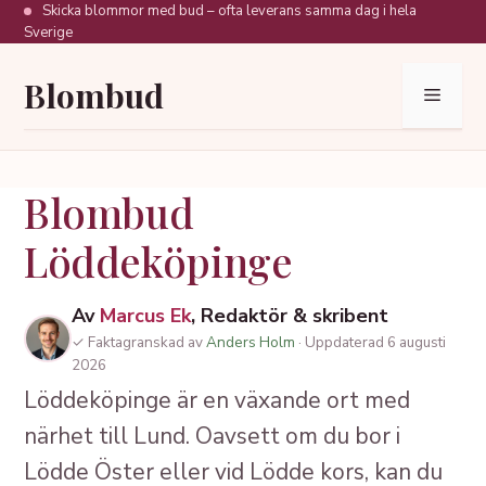
Hoppa
Skicka blommor med bud – ofta leverans samma dag i hela
Sverige
till
innehåll
Blombud
Meny
Blombud
Löddeköpinge
Av
Marcus Ek
, Redaktör & skribent
✓ Faktagranskad av
Anders Holm
· Uppdaterad 6 augusti
2026
Löddeköpinge är en växande ort med
närhet till Lund. Oavsett om du bor i
Lödde Öster eller vid Lödde kors, kan du