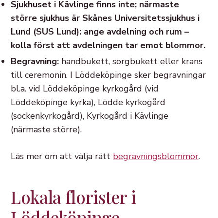
Sjukhuset i Kävlinge finns inte; närmaste
större sjukhus är Skånes Universitetssjukhus i
Lund (SUS Lund): ange avdelning och rum –
kolla först att avdelningen tar emot blommor.
Begravning:
handbukett, sorgbukett eller krans
till ceremonin. I Löddeköpinge sker begravningar
bl.a. vid Löddeköpinge kyrkogård (vid
Löddeköpinge kyrka), Lödde kyrkogård
(sockenkyrkogård), Kyrkogård i Kävlinge
(närmaste större).
Läs mer om att välja rätt
begravningsblommor
.
Lokala florister i
Löddeköpinge