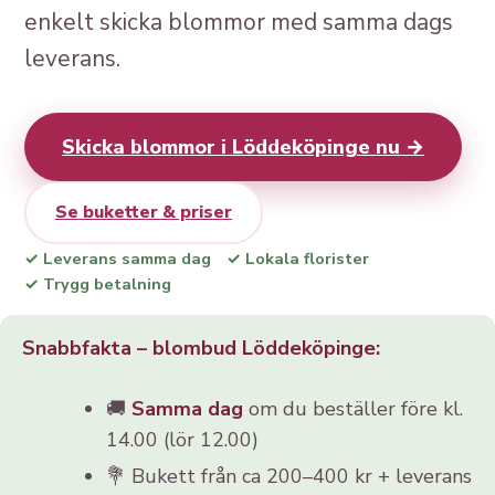
enkelt skicka blommor med samma dags
leverans.
Skicka blommor i Löddeköpinge nu →
Se buketter & priser
✓ Leverans samma dag
✓ Lokala florister
✓ Trygg betalning
Snabbfakta – blombud Löddeköpinge:
🚚
Samma dag
om du beställer före kl.
14.00 (lör 12.00)
💐 Bukett från ca 200–400 kr + leverans