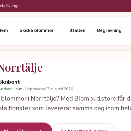
ela Sverige
Hem
Skicka blommor
Tillfällen
Begravning
orrtälje
 Skribent
Anders Holm
· Uppdaterad 7 augusti 2026
 blommor i Norrtälje? Med Blombud.store får du
lokala florister som levererar samma dag inom h