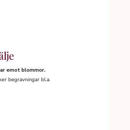
älje
 tar emot blommor.
ker begravningar bl.a.