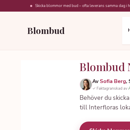
Hoppa
Skicka blommor med bud – ofta leverans samma dag i h
till
innehåll
Blombud
Blombud N
Av
Sofia Berg
,
✓ Faktagranskad av
Behöver du skicka
till Interfloras 