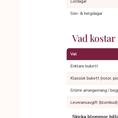
Lördagar
Sön- & helgdagar
Vad kostar
Val
Enklare bukett
Klassisk bukett (rosor, pi
Större arrangemang / beg
Leveransavgift (blombud)
Skicka blommor billig