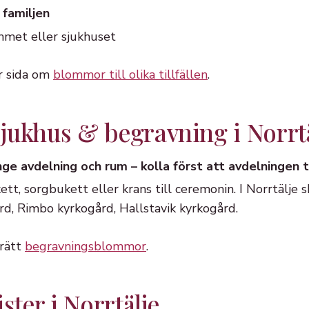
 familjen
mmet eller sjukhuset
år sida om
blommor till olika tillfällen
.
 sjukhus & begravning i Norrt
ange avdelning och rum – kolla först att avdelningen
t, sorgbukett eller krans till ceremonin. I Norrtälje s
rd, Rimbo kyrkogård, Hallstavik kyrkogård.
 rätt
begravningsblommor
.
ster i Norrtälje