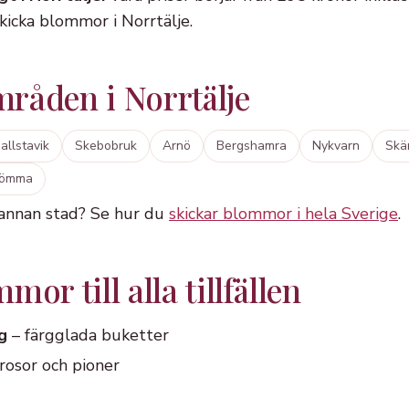
skicka blommor i Norrtälje.
råden i Norrtälje
allstavik
Skebobruk
Arnö
Bergshamra
Nykvarn
Skä
römma
 annan stad? Se hur du
skickar blommor i hela Sverige
.
or till alla tillfällen
g
– färgglada buketter
rosor och pioner