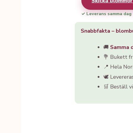
Skicka blommor 
✓ Leverans samma dag
Snabbfakta – blombu
🚚
Samma 
💐 Bukett f
📍 Hela Nor
🕊️ Leverera
🛒 Beställ v