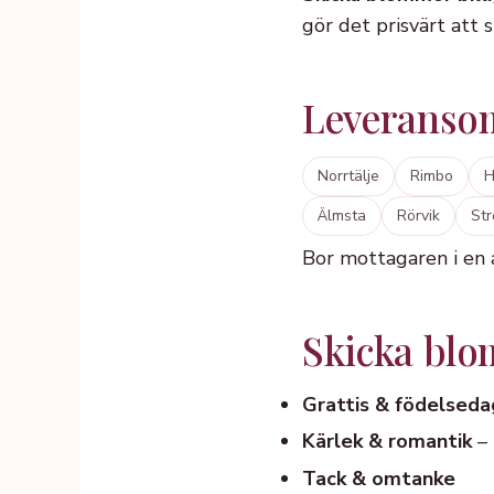
gör det prisvärt att 
Leveransom
Norrtälje
Rimbo
H
Älmsta
Rörvik
St
Bor mottagaren i en
Skicka blomm
Grattis & födelseda
Kärlek & romantik
– 
Tack & omtanke