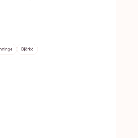
nninge
Björkö