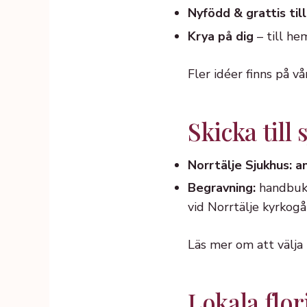
Nyfödd & grattis till
Krya på dig
– till he
Fler idéer finns på v
Skicka till
Norrtälje Sjukhus: 
Begravning:
handbuket
vid Norrtälje kyrkogå
Läs mer om att välja
Lokala flori