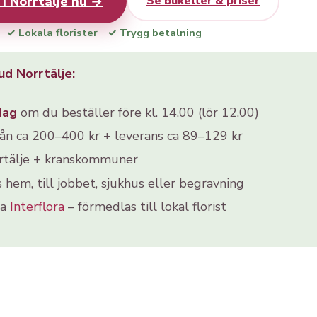
i Norrtälje nu →
Se buketter & priser
✓ Lokala florister
✓ Trygg betalning
d Norrtälje:
dag
om du beställer före kl. 14.00 (lör 12.00)
rån ca 200–400 kr + leverans ca 89–129 kr
rtälje + kranskommuner
s hem, till jobbet, sjukhus eller begravning
ia
Interflora
– förmedlas till lokal florist