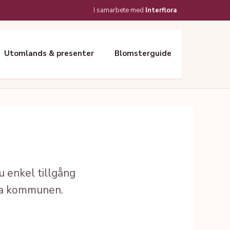
I samarbete med
Interflora
Utomlands & presenter
Blomsterguide
 enkel tillgång
ela kommunen.