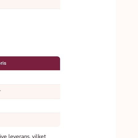
ris
r
ve leverans, vilket