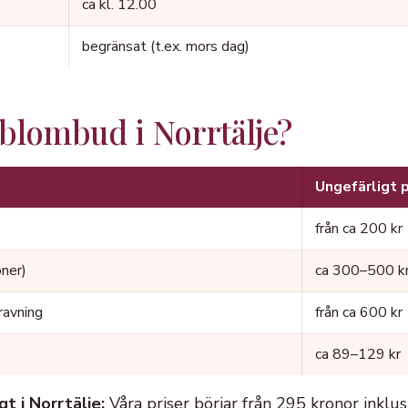
ca kl. 12.00
begränsat (t.ex. mors dag)
 blombud i Norrtälje?
Ungefärligt p
från ca 200 kr
oner)
ca 300–500 k
ravning
från ca 600 kr
ca 89–129 kr
t i Norrtälje:
Våra priser börjar från 295 kronor inklusi