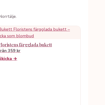
Norrtälje.
Floristens färgglada bukett
från 359 kr
Skicka →