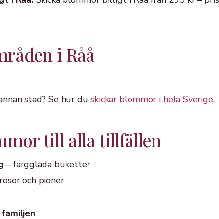
gt i Råå:
Skicka blommor billigt i Råå från 295 kr – pr
mråden i Råå
 annan stad? Se hur du
skickar blommor i hela Sverige
.
or till alla tillfällen
g
– färgglada buketter
rosor och pioner
 familjen