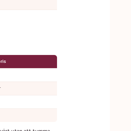
ris
r