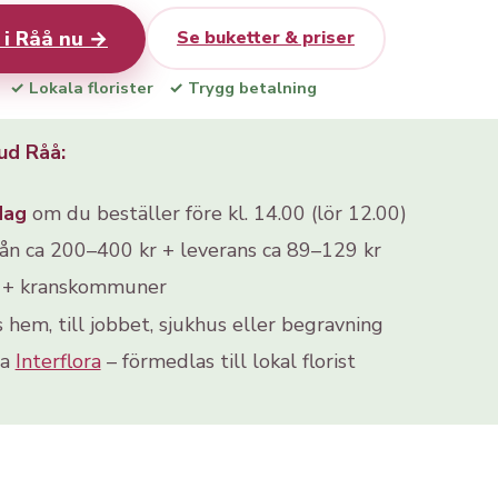
 i Råå nu →
Se buketter & priser
✓ Lokala florister
✓ Trygg betalning
ud Råå:
dag
om du beställer före kl. 14.00 (lör 12.00)
rån ca 200–400 kr + leverans ca 89–129 kr
å + kranskommuner
s hem, till jobbet, sjukhus eller begravning
ia
Interflora
– förmedlas till lokal florist