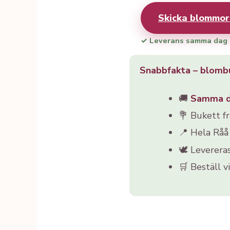
Skicka blommor
✓ Leverans samma dag
Snabbfakta – blomb
🚚
Samma 
💐 Bukett f
📍 Hela Rå
🕊️ Leverera
🛒 Beställ v