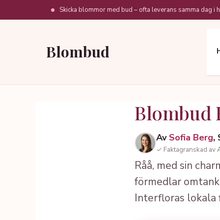
Hoppa
Skicka blommor med bud – ofta leverans samma dag i h
till
innehåll
Blombud
Blombud 
Av
Sofia Berg
,
✓ Faktagranskad av
Råå, med sin char
förmedlar omtanke.
Interfloras lokala f