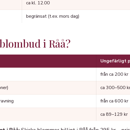
ca kl. 12.00
begränsat (t.ex. mors dag)
 blombud i Råå?
Ungefärligt p
från ca 200 kr
oner)
ca 300–500 k
ravning
från ca 600 kr
ca 89–129 kr