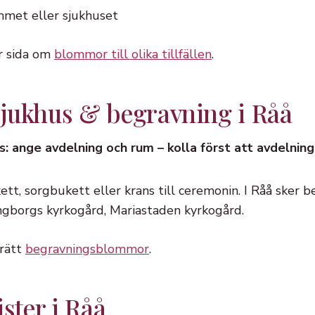
mmet eller sjukhuset
år sida om
blommor till olika tillfällen
.
 sjukhus & begravning i Råå
s: ange avdelning och rum – kolla först att avdelnin
t, sorgbukett eller krans till ceremonin. I Råå sker be
ngborgs kyrkogård, Mariastaden kyrkogård.
 rätt
begravningsblommor
.
ister i Råå