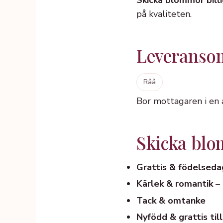
Skicka blommor billi
på kvaliteten.
Leveranso
Råå
Bor mottagaren i en
Skicka blomm
Grattis & födelseda
Kärlek & romantik
– 
Tack & omtanke
Nyfödd & grattis till