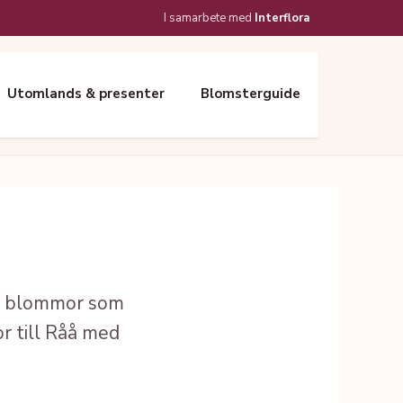
I samarbete med
Interflora
Utomlands & presenter
Blomsterguide
ar blommor som
or till Råå med