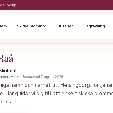
ela Sverige
Hem
Skicka blommor
Tillfällen
Begravning
Råå
 Skribent
Anders Holm
· Uppdaterad 7 augusti 2026
miga hamn och närhet till Helsingborg, förtjän
 Här guidar vi dig till att enkelt skicka blomm
lorister.