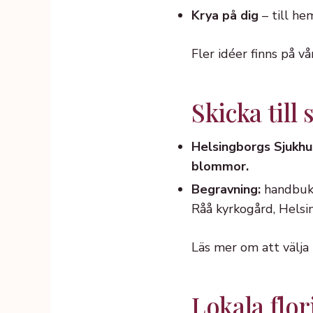
Krya på dig
– till he
Fler idéer finns på v
Skicka till
Helsingborgs Sjukhu
blommor.
Begravning:
handbuket
Råå kyrkogård, Helsi
Läs mer om att välja
Lokala flor