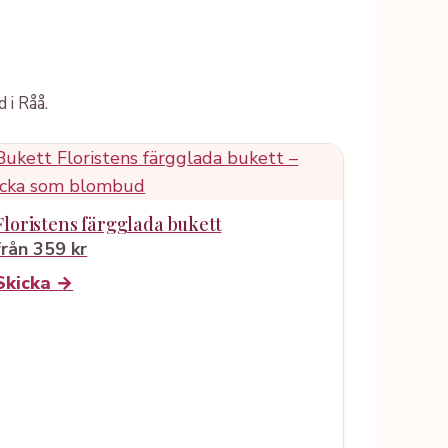
 i Råå.
Floristens färgglada bukett
från 359 kr
Skicka →