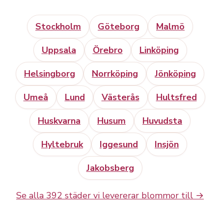
Stockholm
Göteborg
Malmö
Uppsala
Örebro
Linköping
Helsingborg
Norrköping
Jönköping
Umeå
Lund
Västerås
Hultsfred
Huskvarna
Husum
Huvudsta
Hyltebruk
Iggesund
Insjön
Jakobsberg
Se alla 392 städer vi levererar blommor till →