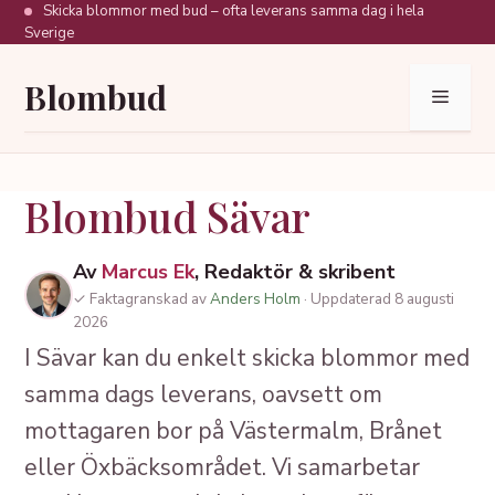
Hoppa
Skicka blommor med bud – ofta leverans samma dag i hela
Sverige
till
innehåll
Blombud
Meny
Blombud Sävar
Av
Marcus Ek
, Redaktör & skribent
✓ Faktagranskad av
Anders Holm
· Uppdaterad 8 augusti
2026
I Sävar kan du enkelt skicka blommor med
samma dags leverans, oavsett om
mottagaren bor på Västermalm, Brånet
eller Öxbäcksområdet. Vi samarbetar