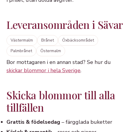
i priset, utan dolda avgifter.
Leveransområden i Sävar
Västermalm
Brånet
Öxbäcksområdet
Palmbrånet
Östermalm
Bor mottagaren i en annan stad? Se hur du
skickar blommor i hela Sverige
.
Skicka blommor till alla
tillfällen
Grattis & födelsedag
– färgglada buketter
Kärlek & romantik
– rosor och pioner