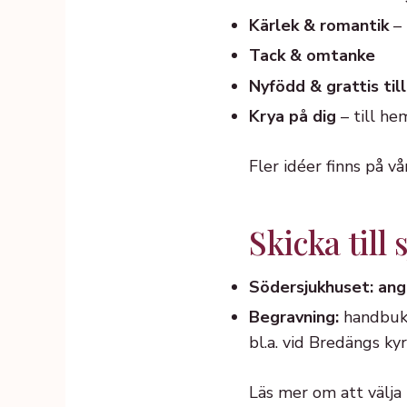
Kärlek & romantik
– 
Tack & omtanke
Nyfödd & grattis till
Krya på dig
– till he
Fler idéer finns på v
Skicka til
Södersjukhuset: ang
Begravning:
handbuke
bl.a. vid Bredängs k
Läs mer om att välja