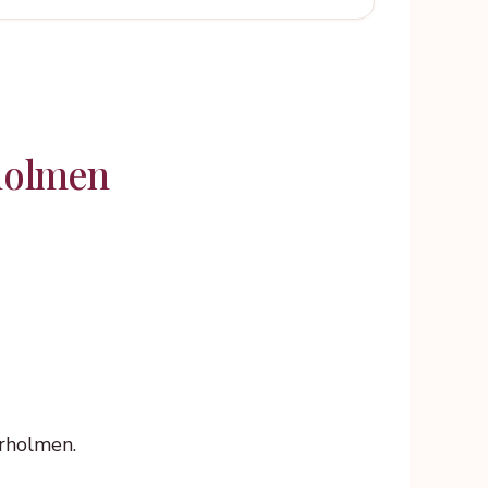
holmen
ärholmen.