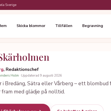
ela Sverige
Hem
Skicka blommor
Tillfällen
Begravning
Skärholmen
rg
, Redaktionschef
Anders Holm
· Uppdaterad 9 augusti 2026
 i Bredäng, Sätra eller Vårberg – ett blombud
r fram med glädje på nolltid.