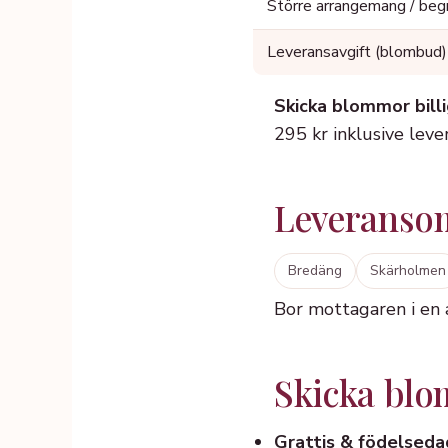
Större arrangemang / beg
Leveransavgift (blombud)
Skicka blommor billi
295 kr inklusive leve
Leveranso
Bredäng
Skärholmen
Bor mottagaren i en
Skicka blomm
Grattis & födelseda