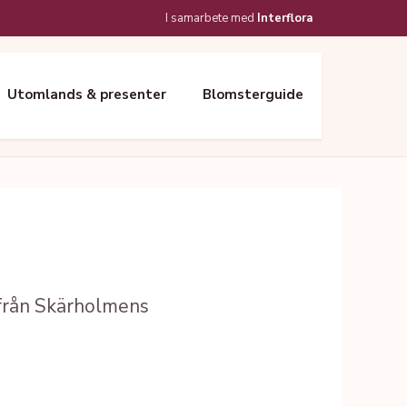
I samarbete med
Interflora
Utomlands & presenter
Blomsterguide
 från Skärholmens