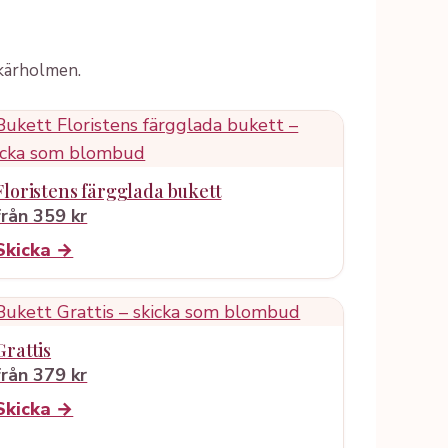
Skärholmen.
Floristens färgglada bukett
från 359 kr
Skicka →
Grattis
från 379 kr
Skicka →