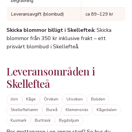
begravning
Leveransavgift (blombud)
ca 89–129 kr
Skicka blommor billigt i Skellefteå:
Skicka
blommor från 350 kr inklusive frakt – ett
prisvärt blombud i Skellefteå.
Leveransområden i
Skellefteå
Jörn
Kåge
Örviken
Ursviken
Boliden
Skelleftehamn
Bureå
Klemensnäs
Kågedalen
Kusmark
Burträsk
Bygdsiljum
Bor mottagaren i en annan stad? Se hur du