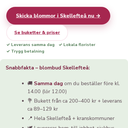
Skicka blommor i Skellefteå nu →
Se buketter & priser
✓ Leverans samma dag
✓ Lokala florister
✓ Trygg betalning
Snabbfakta – blombud Skellefteå:
🚚
Samma dag
om du beställer före kl.
14.00 (lör 12.00)
💐 Bukett från ca 200–400 kr + leverans
ca 89–129 kr
📍 Hela Skellefteå + kranskommuner
🕊️ Levereras hem, till jobbet, sjukhus