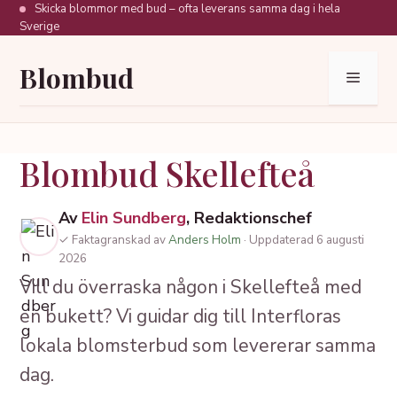
Hoppa
Skicka blommor med bud – ofta leverans samma dag i hela
Sverige
till
innehåll
Blombud
Meny
Blombud Skellefteå
Av
Elin Sundberg
, Redaktionschef
✓ Faktagranskad av
Anders Holm
· Uppdaterad 6 augusti
2026
Vill du överraska någon i Skellefteå med
en bukett? Vi guidar dig till Interfloras
lokala blomsterbud som levererar samma
dag.