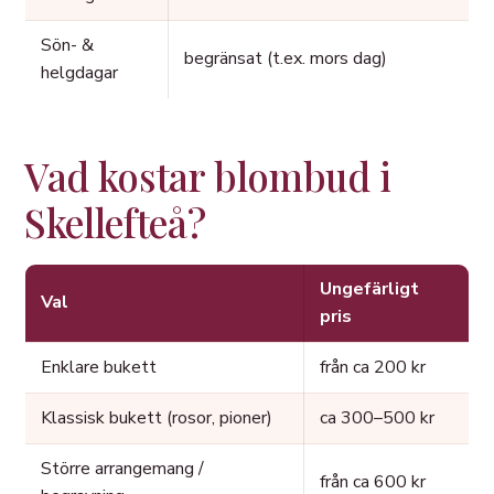
Sön- &
begränsat (t.ex. mors dag)
helgdagar
Vad kostar blombud i
Skellefteå?
Ungefärligt
Val
pris
Enklare bukett
från ca 200 kr
Klassisk bukett (rosor, pioner)
ca 300–500 kr
Större arrangemang /
från ca 600 kr