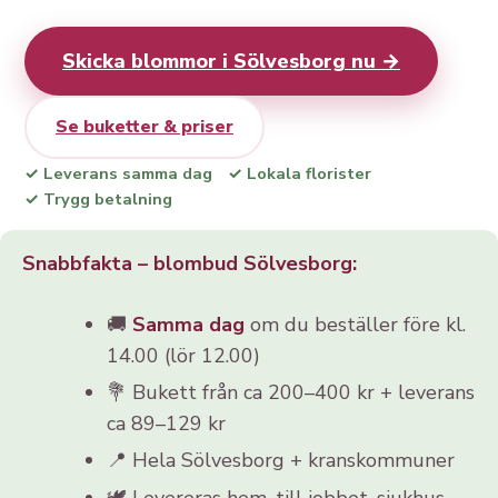
Skicka blommor i Sölvesborg nu →
Se buketter & priser
✓ Leverans samma dag
✓ Lokala florister
✓ Trygg betalning
Snabbfakta – blombud Sölvesborg:
🚚
Samma dag
om du beställer före kl.
14.00 (lör 12.00)
💐 Bukett från ca 200–400 kr + leverans
ca 89–129 kr
📍 Hela Sölvesborg + kranskommuner
🕊️ Levereras hem, till jobbet, sjukhus