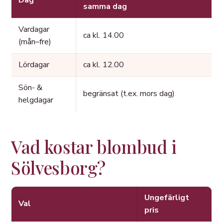
Dag
samma dag
Vardagar
ca kl. 14.00
(mån–fre)
Lördagar
ca kl. 12.00
Sön- &
begränsat (t.ex. mors dag)
helgdagar
Vad kostar blombud i
Sölvesborg?
Ungefärligt
Val
pris