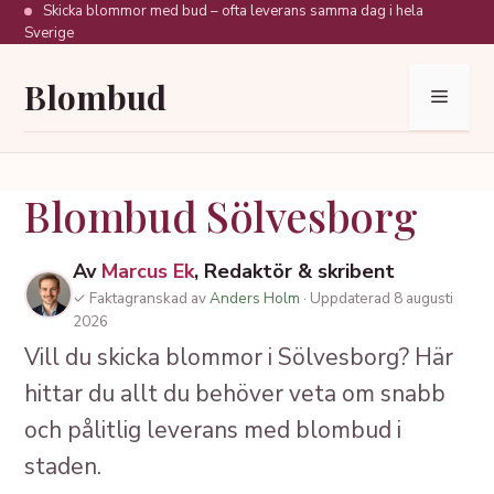
Hoppa
Skicka blommor med bud – ofta leverans samma dag i hela
Sverige
till
innehåll
Blombud
Meny
Blombud Sölvesborg
Av
Marcus Ek
, Redaktör & skribent
✓ Faktagranskad av
Anders Holm
· Uppdaterad 8 augusti
2026
Vill du skicka blommor i Sölvesborg? Här
hittar du allt du behöver veta om snabb
och pålitlig leverans med blombud i
staden.