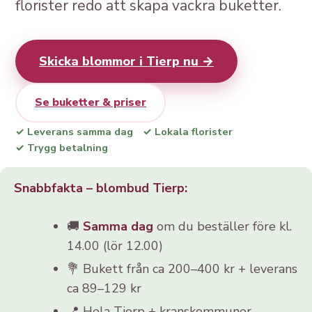
florister redo att skapa vackra buketter.
Skicka blommor i Tierp nu →
Se buketter & priser
✓ Leverans samma dag
✓ Lokala florister
✓ Trygg betalning
Snabbfakta – blombud Tierp:
🚚
Samma dag
om du beställer före kl.
14.00 (lör 12.00)
💐 Bukett från ca 200–400 kr + leverans
ca 89–129 kr
📍 Hela Tierp + kranskommuner