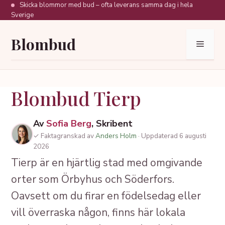
Hoppa
Skicka blommor med bud – ofta leverans samma dag i hela
Sverige
till
innehåll
Blombud
Meny
Blombud Tierp
Av
Sofia Berg
, Skribent
✓ Faktagranskad av
Anders Holm
· Uppdaterad 6 augusti
2026
Tierp är en hjärtlig stad med omgivande
orter som Örbyhus och Söderfors.
Oavsett om du firar en födelsedag eller
vill överraska någon, finns här lokala