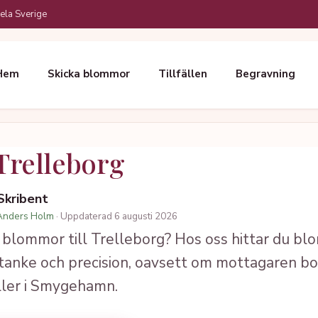
ela Sverige
Hem
Skicka blommor
Tillfällen
Begravning
Trelleborg
 Skribent
Anders Holm
· Uppdaterad 6 augusti 2026
 blommor till Trelleborg? Hos oss hittar du b
anke och precision, oavsett om mottagaren bor
ller i Smygehamn.