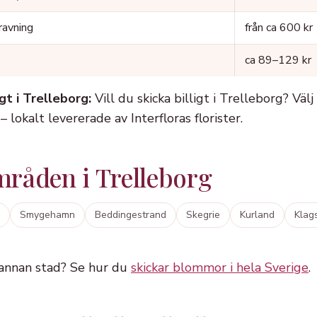
ravning
från ca 600 kr
ca 89–129 kr
gt i Trelleborg:
Vill du skicka billigt i Trelleborg? Välj
 lokalt levererade av Interfloras florister.
råden i Trelleborg
Smygehamn
Beddingestrand
Skegrie
Kurland
Klag
 annan stad? Se hur du
skickar blommor i hela Sverige
.