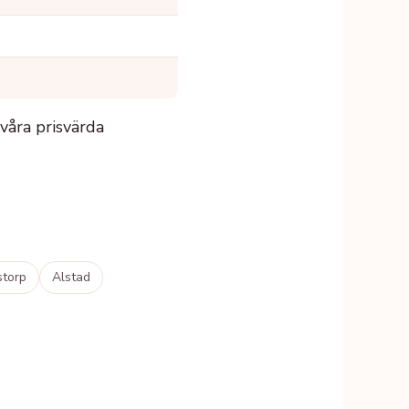
 våra prisvärda
storp
Alstad