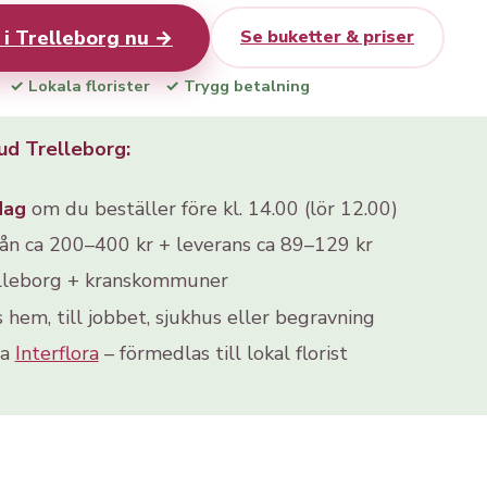
 i Trelleborg nu →
Se buketter & priser
✓ Lokala florister
✓ Trygg betalning
d Trelleborg:
dag
om du beställer före kl. 14.00 (lör 12.00)
rån ca 200–400 kr + leverans ca 89–129 kr
lleborg + kranskommuner
s hem, till jobbet, sjukhus eller begravning
ia
Interflora
– förmedlas till lokal florist