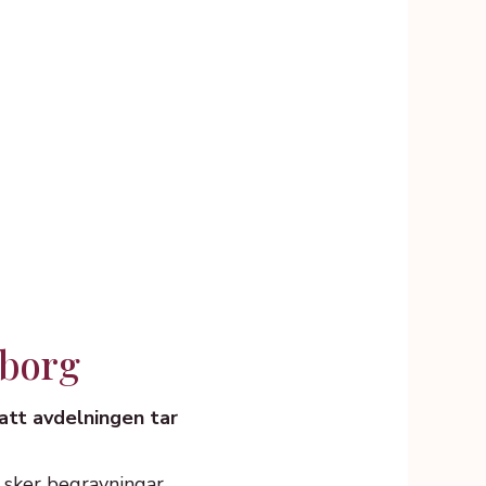
eborg
att avdelningen tar
g sker begravningar