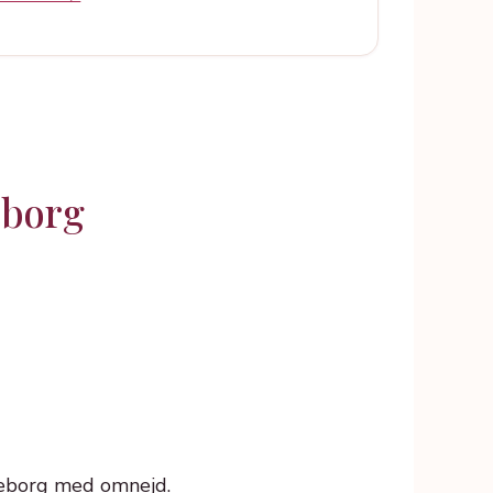
eborg
lleborg med omnejd.