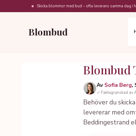
Hoppa
Skicka blommor med bud – ofta leverans samma dag i h
till
innehåll
Blombud
Blombud 
Av
Sofia Berg
,
✓ Faktagranskad av
Behöver du skicka
levererar med omt
Beddingestrand e