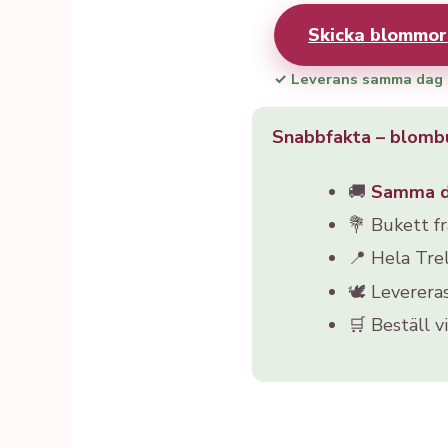
Skicka blommor
✓ Leverans samma dag
Snabbfakta – blombu
🚚
Samma 
💐 Bukett f
📍 Hela Tre
🕊️ Leverera
🛒 Beställ v