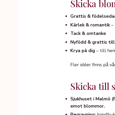
Skicka blomm
Grattis & födelseda
Kärlek & romantik
– 
Tack & omtanke
Nyfödd & grattis till
Krya på dig
– till he
Fler idéer finns på v
Skicka till
Sjukhuset i Malmö (
emot blommor.
Begravning:
handbuket