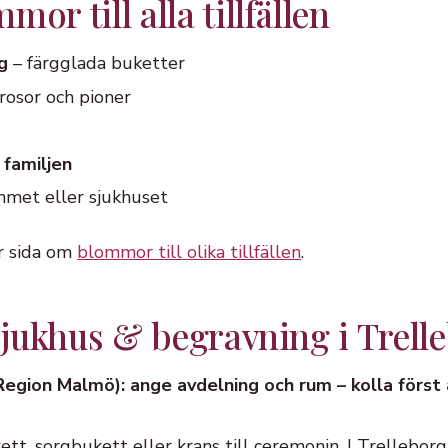
or till alla tillfällen
g
– färgglada buketter
rosor och pioner
 familjen
mmet eller sjukhuset
år sida om
blommor till olika tillfällen
.
 sjukhus & begravning i Trell
Region Malmö): ange avdelning och rum – kolla först 
t, sorgbukett eller krans till ceremonin. I Trellebor