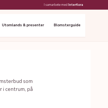
I samarbete med
Interflora
Utomlands & presenter
Blomsterguide
lomsterbud som
 i centrum, på