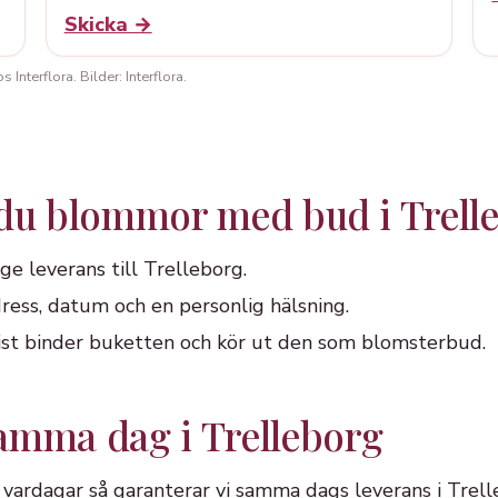
Skicka →
Interflora. Bilder: Interflora.
 du blommor med bud i Trell
ge leverans till Trelleborg.
ress, datum och en personlig hälsning.
orist binder buketten och kör ut den som blomsterbud.
amma dag i Trelleborg
på vardagar så garanterar vi samma dags leverans i Tre