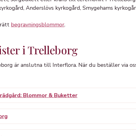
s kyrkogård, Anderslövs kyrkogård, Smygehams kyrkogår
 rätt
begravningsblommor
.
ister i Trelleborg
leborg är anslutna till Interflora. När du beställer via 
trädgård: Blommor & Buketter
org