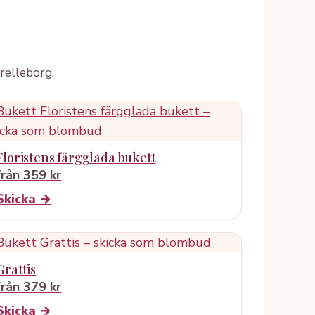
relleborg.
Floristens färgglada bukett
från 359 kr
Skicka →
Grattis
från 379 kr
Skicka →