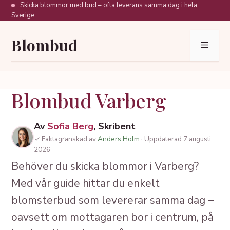
Hoppa
Skicka blommor med bud – ofta leverans samma dag i hela
Sverige
till
innehåll
Blombud
Meny
Blombud Varberg
Av
Sofia Berg
, Skribent
✓ Faktagranskad av
Anders Holm
· Uppdaterad 7 augusti
2026
Behöver du skicka blommor i Varberg?
Med vår guide hittar du enkelt
blomsterbud som levererar samma dag –
oavsett om mottagaren bor i centrum, på