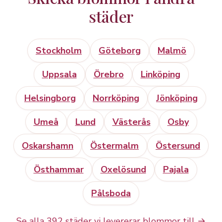
städer
Stockholm
Göteborg
Malmö
Uppsala
Örebro
Linköping
Helsingborg
Norrköping
Jönköping
Umeå
Lund
Västerås
Osby
Oskarshamn
Östermalm
Östersund
Östhammar
Oxelösund
Pajala
Pålsboda
Se alla 392 städer vi levererar blommor till →