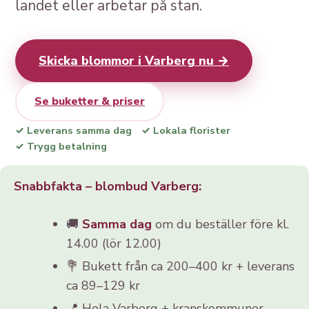
landet eller arbetar på stan.
Skicka blommor i Varberg nu →
Se buketter & priser
✓ Leverans samma dag
✓ Lokala florister
✓ Trygg betalning
Snabbfakta – blombud Varberg:
🚚
Samma dag
om du beställer före kl.
14.00 (lör 12.00)
💐 Bukett från ca 200–400 kr + leverans
ca 89–129 kr
📍 Hela Varberg + kranskommuner