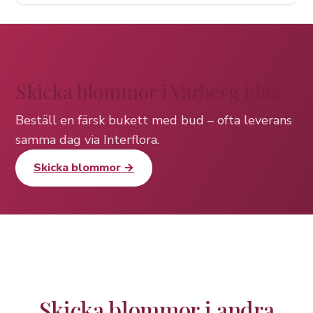
Skicka blommor i Varberg idag
Beställ en färsk bukett med bud – ofta leverans
samma dag via Interflora.
Skicka blommor →
Skicka blommor i andra