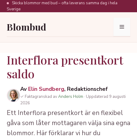
Hoppa
Skicka blommor med bud – ofta leverans samma dag i hela
Sverige
till
innehåll
Blombud
Meny
Interflora presentkort
saldo
Av
Elin Sundberg
, Redaktionschef
✓ Faktagranskad av
Anders Holm
· Uppdaterad 9 augusti
2026
Ett Interflora presentkort är en flexibel
gåva som låter mottagaren välja sina egna
blommor. Här förklarar vi hur du