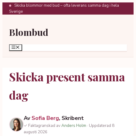
Hoppa
Skicka blommor med bud – ofta leverans samma dag i hela
Sverige
till
innehåll
Blombud
Meny
Skicka present samma
dag
Av
Sofia Berg
, Skribent
✓ Faktagranskad av
Anders Holm
· Uppdaterad 8
augusti 2026