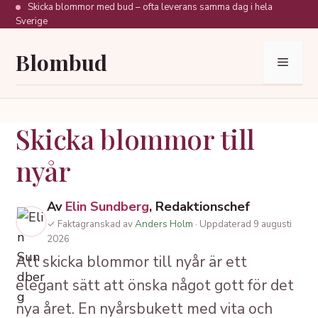
Hoppa
Skicka blommor med bud – ofta leverans samma dag i hela
Sverige
till
innehåll
Blombud
Meny
Skicka blommor till
nyår
Av
Elin Sundberg
, Redaktionschef
✓ Faktagranskad av
Anders Holm
· Uppdaterad 9 augusti
2026
Att skicka blommor till nyår är ett
elegant sätt att önska något gott för det
nya året. En nyårsbukett med vita och