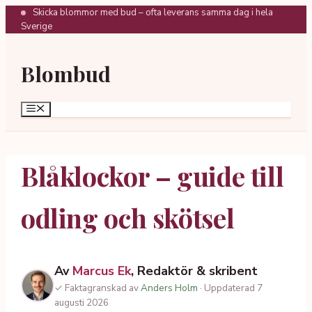
Hoppa
Skicka blommor med bud – ofta leverans samma dag i hela
Sverige
till
innehåll
Blombud
Meny
Blåklockor – guide till
odling och skötsel
Av
Marcus Ek
, Redaktör & skribent
✓ Faktagranskad av
Anders Holm
· Uppdaterad 7
augusti 2026