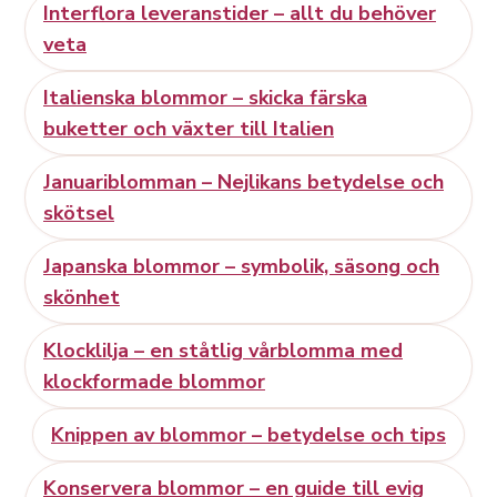
Interflora leveranstider – allt du behöver
veta
Italienska blommor – skicka färska
buketter och växter till Italien
Januariblomman – Nejlikans betydelse och
skötsel
Japanska blommor – symbolik, säsong och
skönhet
Klocklilja – en ståtlig vårblomma med
klockformade blommor
Knippen av blommor – betydelse och tips
Konservera blommor – en guide till evig