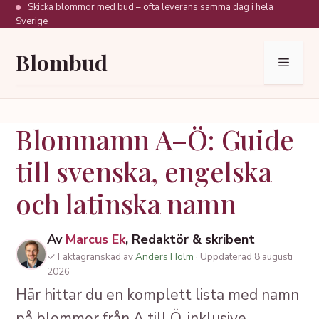
Hoppa
Skicka blommor med bud – ofta leverans samma dag i hela
Sverige
till
innehåll
Blombud
Meny
Blomnamn A–Ö: Guide
till svenska, engelska
och latinska namn
Av
Marcus Ek
, Redaktör & skribent
✓ Faktagranskad av
Anders Holm
· Uppdaterad 8 augusti
2026
Här hittar du en komplett lista med namn
på blommor från A till Ö, inklusive