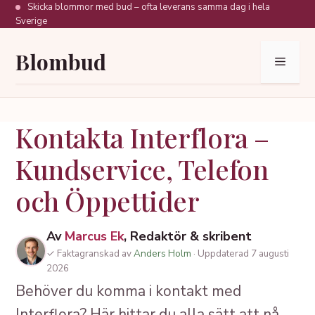
Hoppa
Skicka blommor med bud – ofta leverans samma dag i hela
Sverige
till
innehåll
Blombud
Meny
Kontakta Interflora –
Kundservice, Telefon
och Öppettider
Av
Marcus Ek
, Redaktör & skribent
✓ Faktagranskad av
Anders Holm
· Uppdaterad 7 augusti
2026
Behöver du komma i kontakt med
Interflora? Här hittar du alla sätt att nå