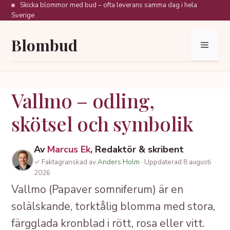
Hoppa
Skicka blommor med bud – ofta leverans samma dag i hela
Sverige
till
innehåll
Blombud
Meny
Vallmo – odling,
skötsel och symbolik
Av
Marcus Ek
, Redaktör & skribent
✓ Faktagranskad av
Anders Holm
· Uppdaterad 8 augusti
2026
Vallmo (Papaver somniferum) är en
solälskande, torktålig blomma med stora,
färgglada kronblad i rött, rosa eller vitt.