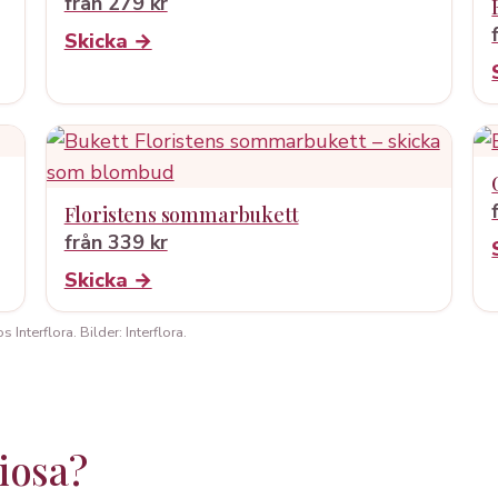
från 279 kr
Skicka →
Floristens sommarbukett
från 339 kr
Skicka →
Interflora. Bilder: Interflora.
iosa?