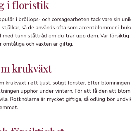
i floristik
pulär i bröllops- och corsagearbeten tack vare sin unik
stjälkar, så de används ofta som accentblommor i buk
 med tunn ståltråd om du trär upp dem. Var försiktig 
r ömtåliga och växten är giftig.
om krukväxt
m krukväxt i ett ljust, soligt fönster. Efter blomninge
ttningen upphör under vintern. För att få den att blo
ila. Rotknölarna är mycket giftiga, så odling bör undv
 hemmet.