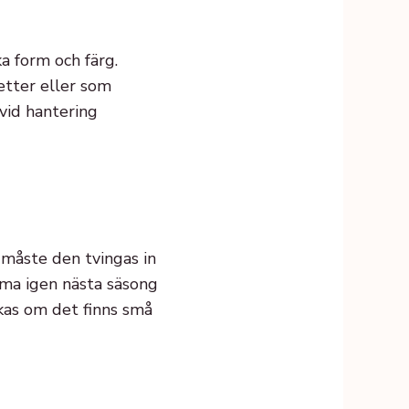
a form och färg.
etter eller som
vid hantering
n måste den tvingas in
mma igen nästa säsong
ikas om det finns små