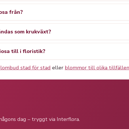
osa från?
ändas som krukväxt?
a till i floristik?
lombud stad för stad
eller
blommor till olika tillfälle
ågons dag – tryggt via Interflora.