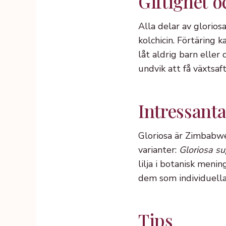
Giftighet o
Alla delar av gloriosa
kolchicin. Förtäring 
låt aldrig barn elle
undvik att få växtsaft
Intressanta
Gloriosa är Zimbabwes
varianter:
Gloriosa s
lilja i botanisk meni
dem som individuella
Tips