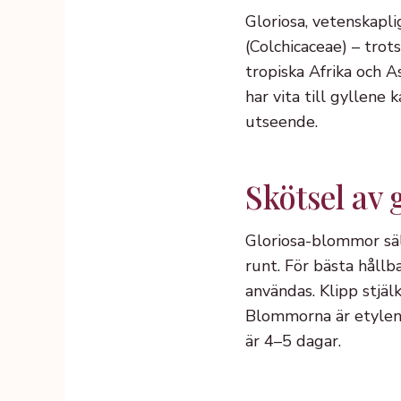
Gloriosa, vetenskapl
(Colchicaceae) – trots
tropiska Afrika och 
har vita till gyllene
utseende.
Skötsel av
Gloriosa-blommor sälj
runt. För bästa hållb
användas. Klipp stjäl
Blommorna är etylenkä
är 4–5 dagar.