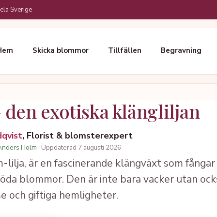
ela Sverige
Hem
Skicka blommor
Tillfällen
Begravning
 den exotiska klängliljan
dqvist
, Florist & blomsterexpert
Anders Holm
· Uppdaterad 7 augusti 2026
am-lilja, är en fascinerande klängväxt som fånga
röda blommor. Den är inte bara vacker utan ocks
e och giftiga hemligheter.