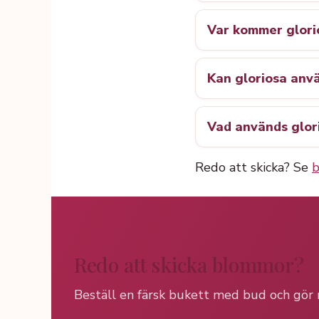
Var kommer glori
Kan gloriosa anv
Vad används glorios
Redo att skicka? Se
b
Redo att skicka blommor?
Beställ en färsk bukett med bud och gör n