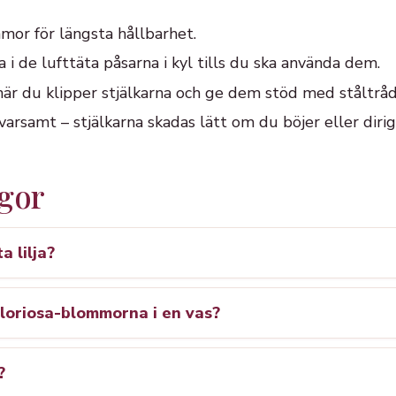
or för längsta hållbarhet.
a i de lufttäta påsarna i kyl tills du ska använda dem.
när du klipper stjälkarna och ge dem stöd med ståltrå
rsamt – stjälkarna skadas lätt om du böjer eller diri
ågor
a lilja?
loriosa-blommorna i en vas?
?