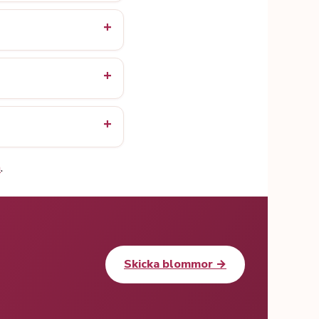
n
.
Skicka blommor →