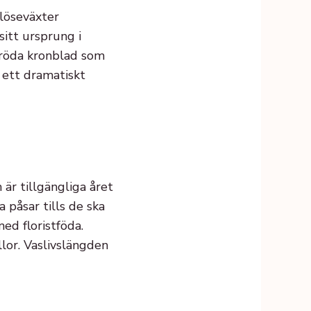
dlöseväxter
 sitt ursprung i
nröda kronblad som
r ett dramatiskt
är tillgängliga året
 påsar tills de ska
ed floristföda.
llor. Vaslivslängden