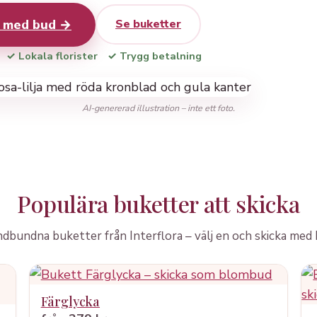
r med bud →
Se buketter
✓ Lokala florister
✓ Trygg betalning
AI-genererad illustration – inte ett foto.
Populära buketter att skicka
dbundna buketter från Interflora – välj en och skicka med 
Färglycka