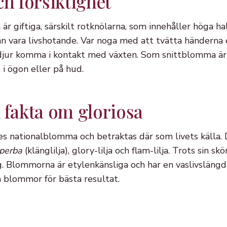
ch försiktighet
 är giftiga, särskilt rotknölarna, som innehåller höga ha
kan vara livshotande. Var noga med att tvätta händerna 
r djur komma i kontakt med växten. Som snittblomma är 
 i ögon eller på hud.
 fakta om gloriosa
 nationalblomma och betraktas där som livets källa. De
uperba
(klänglilja), glory-lilja och flam-lilja. Trots sin s
ng. Blommorna är etylenkänsliga och har en vaslivsläng
 blommor för bästa resultat.