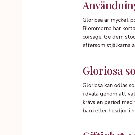
Användning 
Gloriosa är mycket po
Blommorna har korta 
corsage. Ge dem stöd
eftersom stjälkarna ä
Gloriosa s
Gloriosa kan odlas so
i dvala genom att va
krävs en period med v
barn eller husdjur i