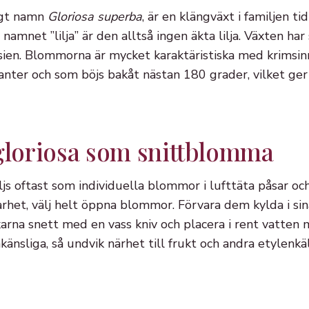
igt namn
Gloriosa superba
, är en klängväxt i familjen ti
 namnet ”lilja” är den alltså ingen äkta lilja. Växten har
Asien. Blommorna är mycket karaktäristiska med krimsi
 kanter och som böjs bakåt nästan 180 grader, vilket ge
 gloriosa som snittblomma
s oftast som individuella blommor i lufttäta påsar och 
arhet, välj helt öppna blommor. Förvara dem kylda i sina
karna snett med en vass kniv och placera i rent vatten m
nsliga, så undvik närhet till frukt och andra etylenkä