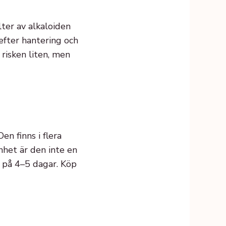
lter av alkaloiden
efter hantering och
risken liten, men
n finns i flera
könhet är den inte en
d på 4–5 dagar. Köp