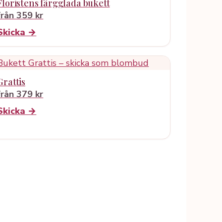
Floristens färgglada bukett
från 359 kr
Skicka →
Grattis
från 379 kr
Skicka →