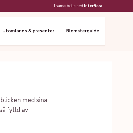
I samarbete med
Interflora
Utomlands & presenter
Blomsterguide
r blicken med sina
å fylld av