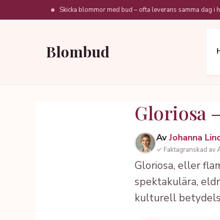
Hoppa
Skicka blommor med bud – ofta leverans samma dag i h
till
innehåll
Blombud
Gloriosa –
Av
Johanna Lin
✓ Faktagranskad av
Gloriosa, eller fl
spektakulära, eld
kulturell betydels