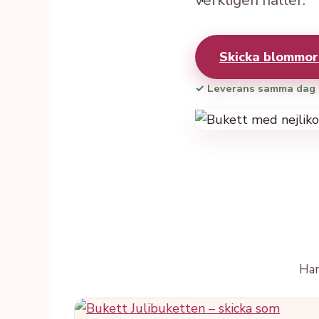
verkligen håller.
Skicka blommo
✓ Leverans samma dag
Han