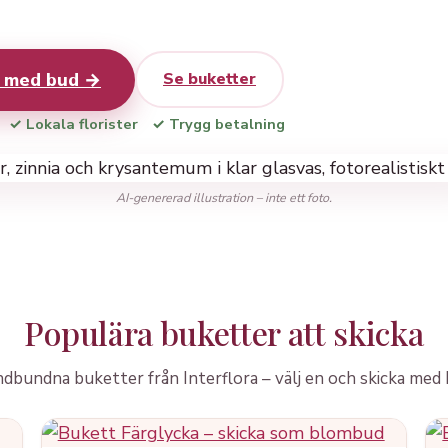
r med bud →
Se buketter
✓ Lokala florister
✓ Trygg betalning
AI-genererad illustration – inte ett foto.
Populära buketter att skicka
dbundna buketter från Interflora – välj en och skicka med 