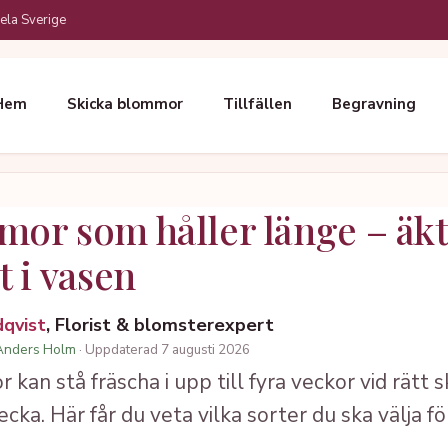
ela Sverige
Hem
Skicka blommor
Tillfällen
Begravning
mor som håller länge – äk
t i vasen
dqvist
, Florist & blomsterexpert
Anders Holm
· Uppdaterad 7 augusti 2026
 kan stå fräscha i upp till fyra veckor vid rätt 
ecka. Här får du veta vilka sorter du ska välja 