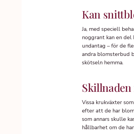
Kan snittb
Ja, med speciell beh
noggrant kan en del 
undantag – för de fle
andra blomsterbud br
skötseln hemma.
Skillnaden
Vissa krukväxter som j
efter att de har blom
som annars skulle ka
hållbarhet om de hant