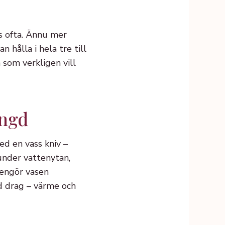
ts ofta. Ännu mer
hålla i hela tre till
n som verkligen vill
ängd
ed en vass kniv –
under vattenytan,
rengör vasen
id drag – värme och