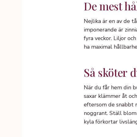
De mest hå
Nejlika är en av de t
imponerande är zinni
fyra veckor. Liljor oc
ha maximal hållbarhe
Så sköter d
När du får hem din bu
saxar klämmer åt och
eftersom de snabbt r
noggrant. Ställ blomm
kyla förkortar livslän