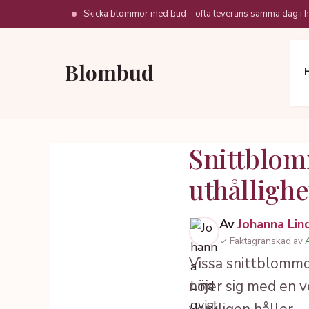
Hoppa
Skicka blommor med bud – ofta leverans samma dag i h
till
innehåll
Blombud
Snittblom
uthållighe
Av
Johanna Lin
✓ Faktagranskad av
Vissa snittblommor
nöjer sig med en v