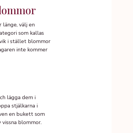
 blommor
länge, välj en
kategori som kallas
vik i stället blommor
tagaren inte kommer
och lägga dem i
ppa stjälkarna i
även en bukett som
v vissna blommor.