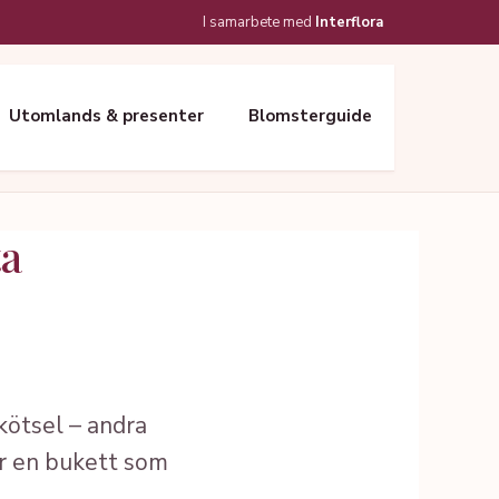
I samarbete med
Interflora
Utomlands & presenter
Blomsterguide
ta
skötsel – andra
för en bukett som