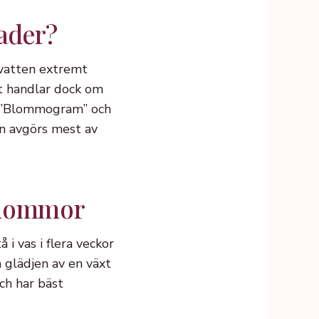
ader?
 vatten extremt
et handlar dock om
ål. ”Blommogram” och
n avgörs mest av
tblommor
 i vas i flera veckor
a glädjen av en växt
ch har bäst