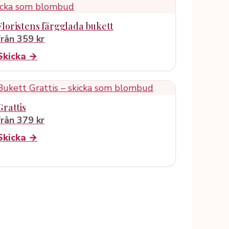
Floristens färgglada bukett
från 359 kr
Skicka →
Grattis
från 379 kr
Skicka →