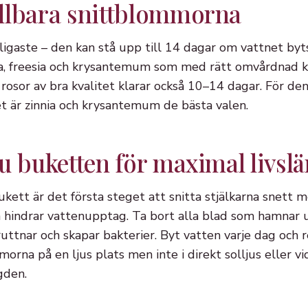
llbara snittblommorna
åligaste – den kan stå upp till 14 dagar om vattnet by
a, freesia och krysantemum som med rätt omvårdnad kan 
h rosor av bra kvalitet klarar också 10–14 dagar. För de
t är zinnia och krysantemum de bästa valen.
u buketten för maximal livsl
kett är det första steget att snitta stjälkarna snett m
 hindrar vattenupptag. Ta bort alla blad som hamnar 
uttnar och skapar bakterier. Byt vatten varje dag och 
orna på en ljus plats men inte i direkt solljus eller v
gden.