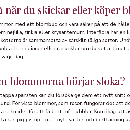
å när du skickar eller köper
ommor med ett blombud och vara säker på att de håller 
 nejlika, zinkia eller krysantemum. Interflora har en 
uketterna är sammansatta av särskilt tåliga sorter. Und
onblad som pioner eller ranunkler om du vet att mot
 varje dag.
m blommorna börjar sloka?
tappa spänsten kan du försöka ge dem ett nytt snitt 
und. För vissa blommor, som rosor, fungerar det att do
ra sekunder för att få bort luftbubblor. Kom ihåg att 
 ofta kan piggas upp med nytt vatten och borttagning a