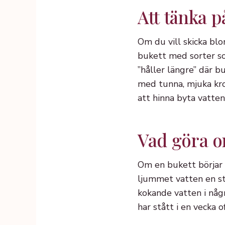
Att tänka p
Om du vill skicka bl
bukett med sorter som
”håller längre” där b
med tunna, mjuka kr
att hinna byta vatten
Vad göra o
Om en bukett börjar 
ljummet vatten en st
kokande vatten i någ
har stått i en vecka