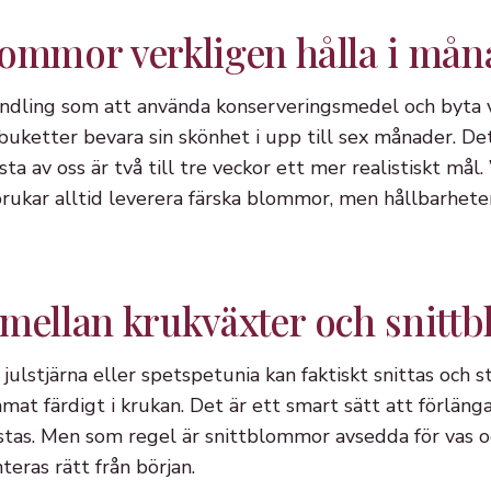
lommor verkligen hålla i mån
andling som att använda konserveringsmedel och byta
buketter bevara sin skönhet i upp till sex månader. D
sta av oss är två till tre veckor ett mer realistiskt m
ukar alltid leverera färska blommor, men hållbarhete
 mellan krukväxter och snit
ulstjärna eller spetspetunia kan faktiskt snittas och stå
mat färdigt i krukan. Det är ett smart sätt att förläng
stas. Men som regel är snittblommor avsedda för vas o
eras rätt från början.