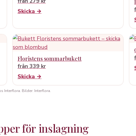
från 279 kr
Skicka →
Floristens sommarbukett
från 339 kr
Skicka →
Interflora. Bilder: Interflora.
apper för inslagning