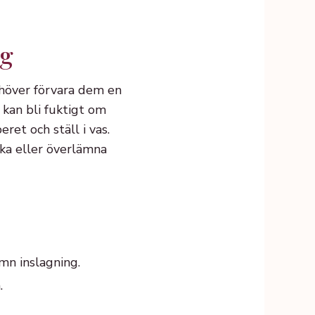
ng
ehöver förvara dem en
 kan bli fuktigt om
ret och ställ i vas.
cka eller överlämna
mn inslagning.
.