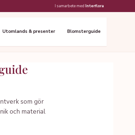
I samarbete med
Interflora
Utomlands & presenter
Blomsterguide
 guide
antverk som gör
ik och material