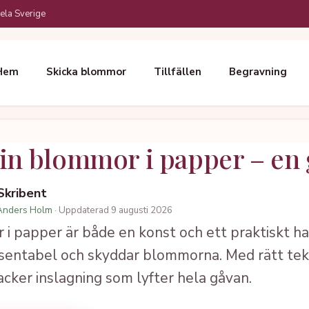
ela Sverige
Hem
Skicka blommor
Tillfällen
Begravning
u in blommor i papper – en
 Skribent
Anders Holm
· Uppdaterad 9 augusti 2026
r i papper är både en konst och ett praktiskt h
entabel och skyddar blommorna. Med rätt tekn
cker inslagning som lyfter hela gåvan.