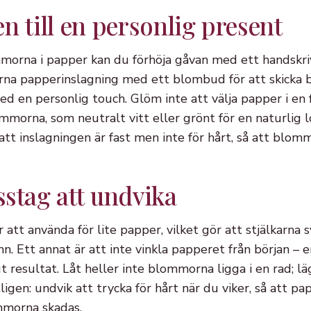
n till en personlig present
mmorna i papper kan du förhöja gåvan med ett handskriv
rna papperinslagning med ett blombud för att skicka 
med en personlig touch. Glöm inte att välja papper i en
orna, som neutralt vitt eller grönt för en naturlig 
tt inslagningen är fast men inte för hårt, så att blom
sstag att undvika
 att använda för lite papper, vilket gör att stjälkarna s
mn. Ett annat är att inte vinkla papperet från början –
gt resultat. Låt heller inte blommorna ligga i en rad; 
ligen: undvik att trycka för hårt när du viker, så att pa
mmorna skadas.