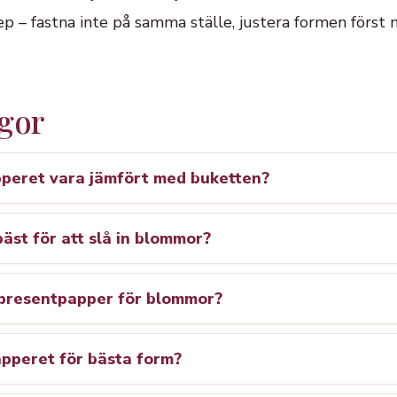
ep – fastna inte på samma ställe, justera formen först n
ågor
pperet vara jämfört med buketten?
bäst för att slå in blommor?
presentpapper för blommor?
apperet för bästa form?