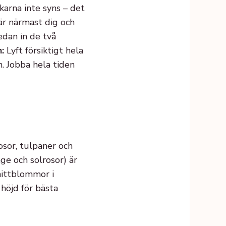
karna inte syns – det
är närmast dig och
edan in de två
:
Lyft försiktigt hela
n. Jobba hela tiden
osor, tulpaner och
ge och solrosor) är
snittblommor i
höjd för bästa