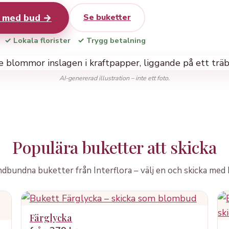
r med bud →
Se buketter
✓ Lokala florister
✓ Trygg betalning
AI-genererad illustration – inte ett foto.
Populära buketter att skicka
dbundna buketter från Interflora – välj en och skicka med 
Färglycka