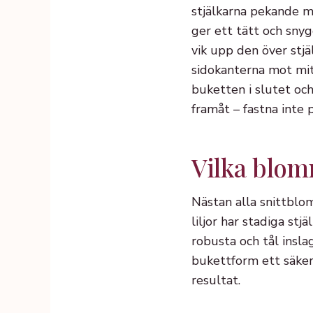
stjälkarna pekande mo
ger ett tätt och sny
vik upp den över stjä
sidokanterna mot mitt
buketten i slutet och
framåt – fastna inte 
Vilka blomm
Nästan alla snittblom
liljor har stadiga st
robusta och tål insla
bukettform ett säkert
resultat.