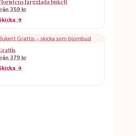
Floristens färgglada bukett
från 359 kr
Skicka →
Grattis
från 379 kr
Skicka →