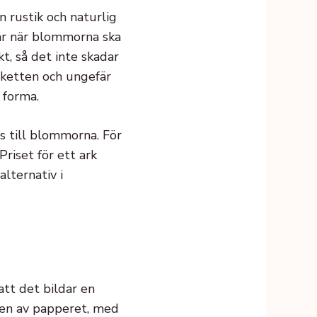
 rustik och naturlig
sar när blommorna ska
t, så det inte skadar
uketten och ungefär
 forma.
s till blommorna. För
riset för ett ark
alternativ i
att det bildar en
en av papperet, med