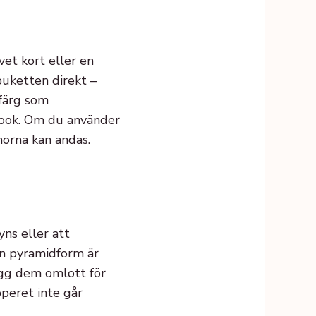
et kort eller en
buketten direkt –
 färg som
look. Om du använder
morna kan andas.
yns eller att
 en pyramidform är
lägg dem omlott för
pperet inte går