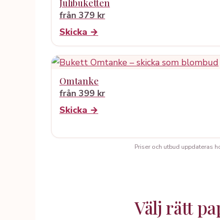
Julibuketten
från 379 kr
Skicka →
Omtanke
från 399 kr
Skicka →
Priser och utbud uppdateras hos 
Välj rätt p