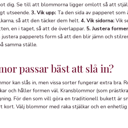
t dig. Se till att blommorna ligger omlott så att stjäl
ggt utseende.
3. Vik upp:
Ta den sida av papperet som 
lkarna, så att den täcker dem helt.
4. Vik sidorna:
Vik s
en, en i taget, så att de överlappar.
5. Justera formen
 justera papperets form så att den blir jämn och stilre
på samma ställe.
or passar bäst att slå in?
mor kan slås in, men vissa sorter fungerar extra bra. R
jälkar och håller formen väl. Kransblommor (som prästkra
gning. För den som vill göra en traditionell bukett är 
 kort. Välj blommor med raka stjälkar och en enhetlig 