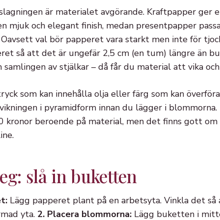
slagningen är materialet avgörande. Kraftpapper ger en
 en mjuk och elegant finish, medan presentpapper pas
 Oavsett val bör papperet vara starkt men inte för tjock
eret så att det är ungefär 2,5 cm (en tum) längre än b
samlingen av stjälkar – då får du material att vika och
yck som kan innehålla olja eller färg som kan överföra
 vikningen i pyramidform innan du lägger i blommorna. P
 50 kronor beroende på material, men det finns gott om 
ine.
eg: slå in buketten
t:
Lägg papperet plant på en arbetsyta. Vinkla det så 
rmad yta.
2. Placera blommorna:
Lägg buketten i mitt