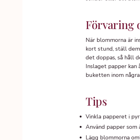
Förvaring o
När blommorna är ins
kort stund, ställ de
det doppas, så håll d
Inslaget papper kan å
buketten inom några 
Tips
Vinkla papperet i py
Använd papper som är
Lägg blommorna omlot