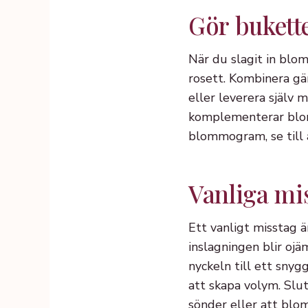
Gör bukette
När du slagit in blo
rosett. Kombinera gä
eller leverera själv 
komplementerar blomm
blommogram, se till a
Vanliga mi
Ett vanligt misstag är
inslagningen blir ojä
nyckeln till ett snyg
att skapa volym. Slut
sönder eller att blo