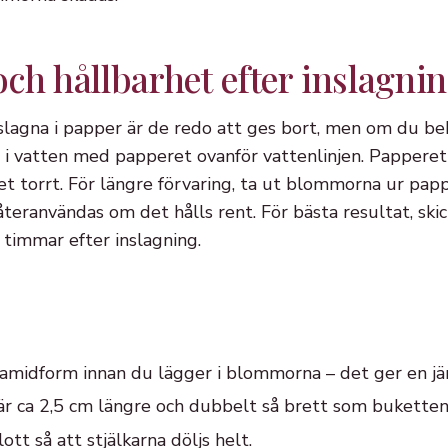
ch hållbarhet efter inslagni
lagna i papper är de redo att ges bort, men om du b
m i vatten med papperet ovanför vattenlinjen. Papperet
et torrt. För längre förvaring, ta ut blommorna ur pappe
teranvändas om det hålls rent. För bästa resultat, ski
timmar efter inslagning.
ramidform innan du lägger i blommorna – det ger en jä
 ca 2,5 cm längre och dubbelt så brett som buketten
t så att stjälkarna döljs helt.