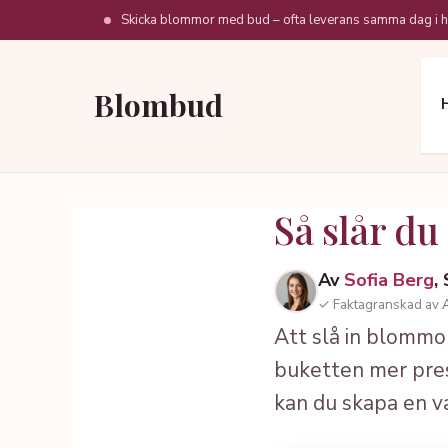
Hoppa
Skicka blommor med bud – ofta leverans samma dag i h
till
innehåll
Blombud
Så slår d
Av
Sofia Berg
,
✓ Faktagranskad av
Att slå in blommo
buketten mer pres
kan du skapa en va