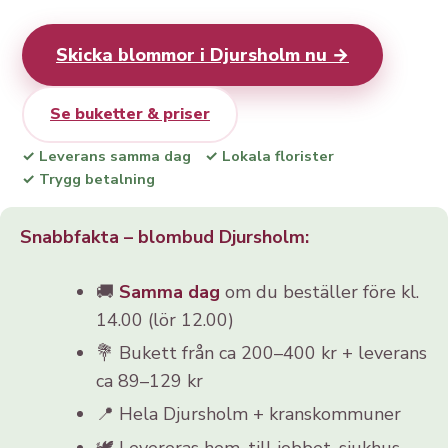
Skicka blommor i Djursholm nu →
Se buketter & priser
✓ Leverans samma dag
✓ Lokala florister
✓ Trygg betalning
Snabbfakta – blombud Djursholm:
🚚
Samma dag
om du beställer före kl.
14.00 (lör 12.00)
💐 Bukett från ca 200–400 kr + leverans
ca 89–129 kr
📍 Hela Djursholm + kranskommuner
🕊️ Levereras hem, till jobbet, sjukhus