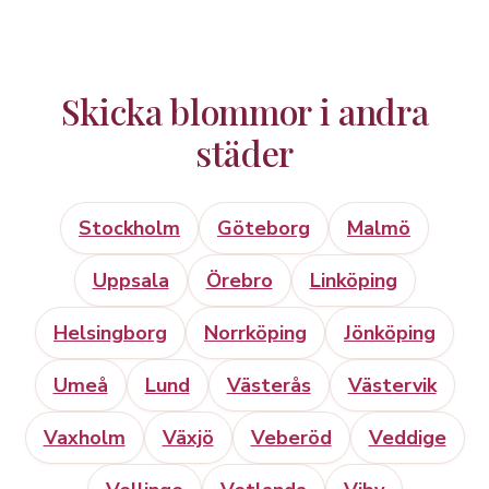
Skicka blommor i andra
städer
Stockholm
Göteborg
Malmö
Uppsala
Örebro
Linköping
Helsingborg
Norrköping
Jönköping
Umeå
Lund
Västerås
Västervik
Vaxholm
Växjö
Veberöd
Veddige