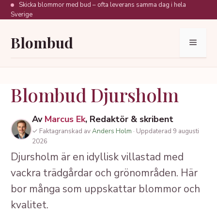
Hoppa
Skicka blommor med bud – ofta leverans samma dag i hela
Sverige
till
innehåll
Blombud
Meny
Blombud Djursholm
Av
Marcus Ek
, Redaktör & skribent
✓ Faktagranskad av
Anders Holm
· Uppdaterad 9 augusti
2026
Djursholm är en idyllisk villastad med
vackra trädgårdar och grönområden. Här
bor många som uppskattar blommor och
kvalitet.