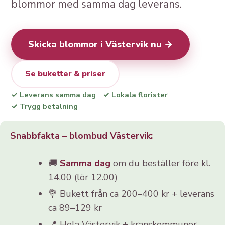
blommor med samma dag leverans.
Skicka blommor i Västervik nu →
Se buketter & priser
✓ Leverans samma dag
✓ Lokala florister
✓ Trygg betalning
Snabbfakta – blombud Västervik:
🚚
Samma dag
om du beställer före kl.
14.00 (lör 12.00)
💐 Bukett från ca 200–400 kr + leverans
ca 89–129 kr
📍 Hela Västervik + kranskommuner