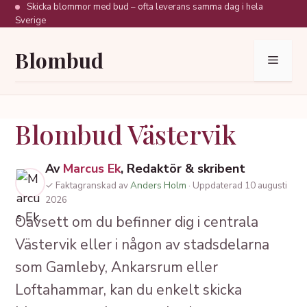
Hoppa
Skicka blommor med bud – ofta leverans samma dag i hela
Sverige
till
innehåll
Blombud
Meny
Blombud Västervik
Av
Marcus Ek
, Redaktör & skribent
✓ Faktagranskad av
Anders Holm
· Uppdaterad 10 augusti
2026
Oavsett om du befinner dig i centrala
Västervik eller i någon av stadsdelarna
som Gamleby, Ankarsrum eller
Loftahammar, kan du enkelt skicka