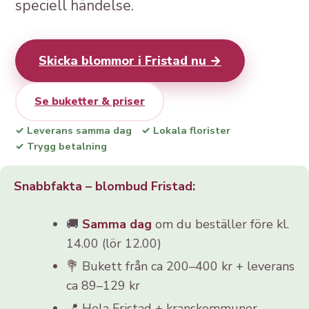
speciell händelse.
Skicka blommor i Fristad nu →
Se buketter & priser
✓ Leverans samma dag
✓ Lokala florister
✓ Trygg betalning
Snabbfakta – blombud Fristad:
🚚
Samma dag
om du beställer före kl.
14.00 (lör 12.00)
💐 Bukett från ca 200–400 kr + leverans
ca 89–129 kr
📍 Hela Fristad + kranskommuner