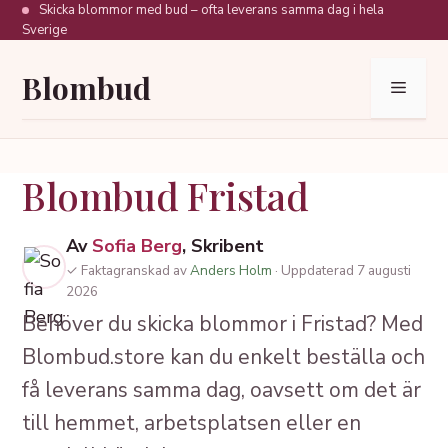
Hoppa
Skicka blommor med bud – ofta leverans samma dag i hela
Sverige
till
innehåll
Blombud
Meny
Blombud Fristad
Av
Sofia Berg
, Skribent
✓ Faktagranskad av
Anders Holm
· Uppdaterad 7 augusti
2026
Behöver du skicka blommor i Fristad? Med
Blombud.store kan du enkelt beställa och
få leverans samma dag, oavsett om det är
till hemmet, arbetsplatsen eller en