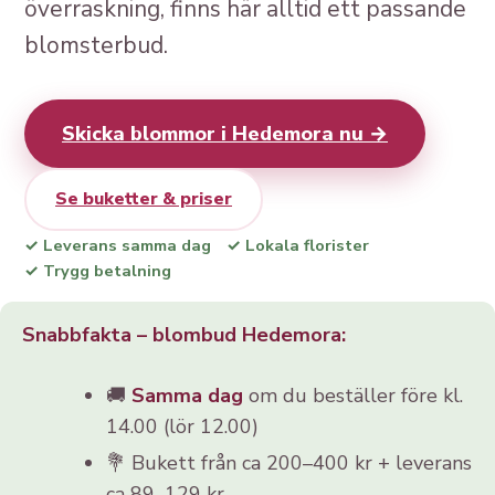
överraskning, finns här alltid ett passande
blomsterbud.
Skicka blommor i Hedemora nu →
Se buketter & priser
✓ Leverans samma dag
✓ Lokala florister
✓ Trygg betalning
Snabbfakta – blombud Hedemora:
🚚
Samma dag
om du beställer före kl.
14.00 (lör 12.00)
💐 Bukett från ca 200–400 kr + leverans
ca 89–129 kr