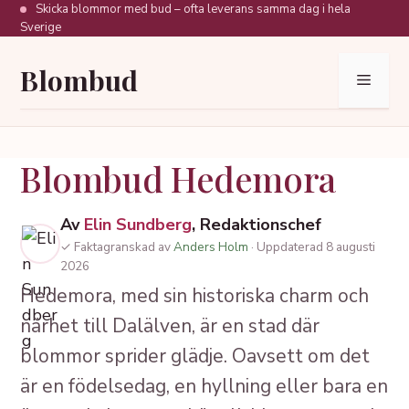
Hoppa
Skicka blommor med bud – ofta leverans samma dag i hela
Sverige
till
innehåll
Blombud
Meny
Blombud Hedemora
Av
Elin Sundberg
, Redaktionschef
✓ Faktagranskad av
Anders Holm
· Uppdaterad 8 augusti
2026
Hedemora, med sin historiska charm och
närhet till Dalälven, är en stad där
blommor sprider glädje. Oavsett om det
är en födelsedag, en hyllning eller bara en