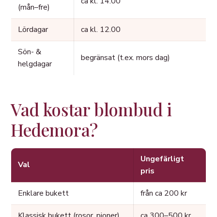
ca kl. 14.00
(mån–fre)
Lördagar
ca kl. 12.00
Sön- &
begränsat (t.ex. mors dag)
helgdagar
Vad kostar blombud i
Hedemora?
Ungefärligt
Val
pris
Enklare bukett
från ca 200 kr
Klassisk bukett (rosor, pioner)
ca 300–500 kr