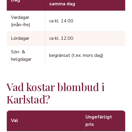
Dag
samma dag
Vardagar
ca kl. 14.00
(mån–fre)
Lördagar
ca kl. 12.00
Sön- &
begränsat (t.ex. mors dag)
helgdagar
Vad kostar blombud i
Karlstad?
Ungefärligt
Val
pris