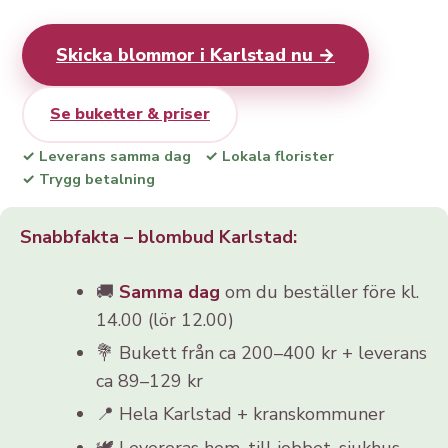
Skicka blommor i Karlstad nu →
Se buketter & priser
✓ Leverans samma dag
✓ Lokala florister
✓ Trygg betalning
Snabbfakta – blombud Karlstad:
🚚
Samma dag
om du beställer före kl.
14.00 (lör 12.00)
💐 Bukett från ca 200–400 kr + leverans
ca 89–129 kr
📍 Hela Karlstad + kranskommuner
🕊️ Levereras hem, till jobbet, sjukhus