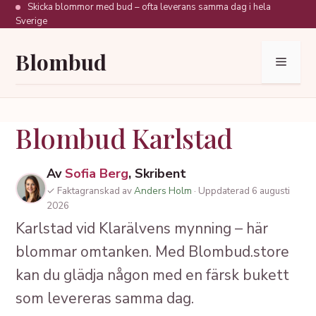
Hoppa
Skicka blommor med bud – ofta leverans samma dag i hela
Sverige
till
innehåll
Blombud
Meny
Blombud Karlstad
Av
Sofia Berg
, Skribent
✓ Faktagranskad av
Anders Holm
· Uppdaterad 6 augusti
2026
Karlstad vid Klarälvens mynning – här
blommar omtanken. Med Blombud.store
kan du glädja någon med en färsk bukett
som levereras samma dag.