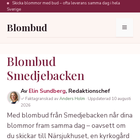
Hoppa
Skicka blommor med bud – ofta leverans samma dag i hela
Sverige
till
innehåll
Blombud
Meny
Blombud
Smedjebacken
Av
Elin Sundberg
, Redaktionschef
✓ Faktagranskad av
Anders Holm
· Uppdaterad 10 augusti
2026
Med blombud från Smedjebacken når dina
blommor fram samma dag – oavsett om
du skickar till Närsjukhuset, en kyrkogård