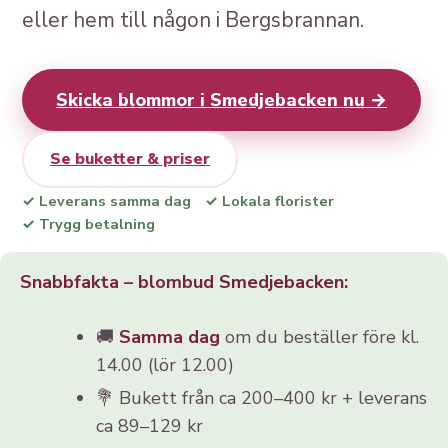
eller hem till någon i Bergsbrannan.
Skicka blommor i Smedjebacken nu →
Se buketter & priser
✓ Leverans samma dag
✓ Lokala florister
✓ Trygg betalning
Snabbfakta – blombud Smedjebacken:
🚚
Samma dag
om du beställer före kl.
14.00 (lör 12.00)
💐 Bukett från ca 200–400 kr + leverans
ca 89–129 kr