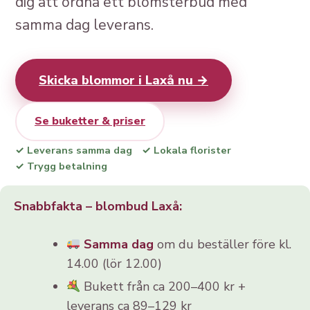
dig att ordna ett blomsterbud med
samma dag leverans.
Skicka blommor i Laxå nu →
Se buketter & priser
✓ Leverans samma dag
✓ Lokala florister
✓ Trygg betalning
Snabbfakta – blombud Laxå:
Samma dag
om du beställer före kl.
14.00 (lör 12.00)
Bukett från ca 200–400 kr +
leverans ca 89–129 kr