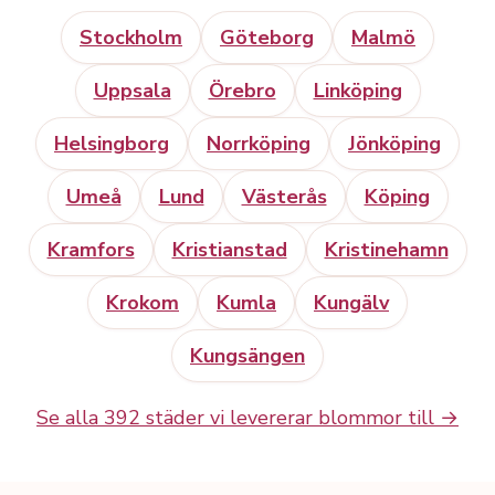
Stockholm
Göteborg
Malmö
Uppsala
Örebro
Linköping
Helsingborg
Norrköping
Jönköping
Umeå
Lund
Västerås
Köping
Kramfors
Kristianstad
Kristinehamn
Krokom
Kumla
Kungälv
Kungsängen
Se alla 392 städer vi levererar blommor till →