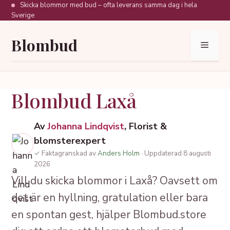
Hoppa
Skicka blommor med bud – ofta leverans samma dag i hela
Sverige
till
innehåll
Blombud
Meny
Blombud Laxå
Av
Johanna Lindqvist
, Florist &
blomsterexpert
✓ Faktagranskad av
Anders Holm
· Uppdaterad 8 augusti
2026
Vill du skicka blommor i Laxå? Oavsett om
det är en hyllning, gratulation eller bara
en spontan gest, hjälper Blombud.store