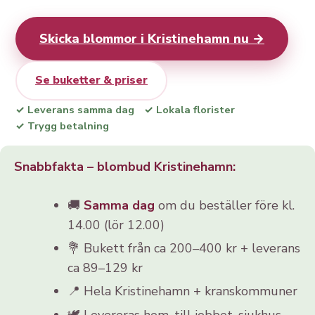
Skicka blommor i Kristinehamn nu →
Se buketter & priser
✓ Leverans samma dag
✓ Lokala florister
✓ Trygg betalning
Snabbfakta – blombud Kristinehamn:
🚚
Samma dag
om du beställer före kl.
14.00 (lör 12.00)
💐 Bukett från ca 200–400 kr + leverans
ca 89–129 kr
📍 Hela Kristinehamn + kranskommuner
🕊️ Levereras hem, till jobbet, sjukhus