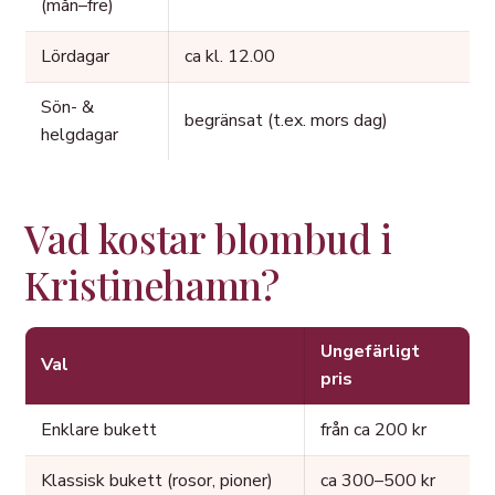
(mån–fre)
Lördagar
ca kl. 12.00
Sön- &
begränsat (t.ex. mors dag)
helgdagar
Vad kostar blombud i
Kristinehamn?
Ungefärligt
Val
pris
Enklare bukett
från ca 200 kr
Klassisk bukett (rosor, pioner)
ca 300–500 kr