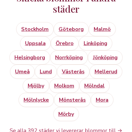
städer
Stockholm
Göteborg
Malmö
Uppsala
Örebro
Linköping
Helsingborg
Norrköping
Jönköping
Umeå
Lund
Västerås
Mellerud
Mjölby
Molkom
Mölndal
Mölnlycke
Mönsterås
Mora
Mörby
Se alla 392 städer vi levererar blommor till →