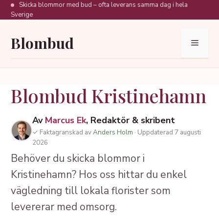
Hoppa
Skicka blommor med bud – ofta leverans samma dag i hela
Sverige
till
innehåll
Blombud
Meny
Blombud Kristinehamn
Av
Marcus Ek
, Redaktör & skribent
✓ Faktagranskad av
Anders Holm
· Uppdaterad 7 augusti
2026
Behöver du skicka blommor i
Kristinehamn? Hos oss hittar du enkel
vägledning till lokala florister som
levererar med omsorg.