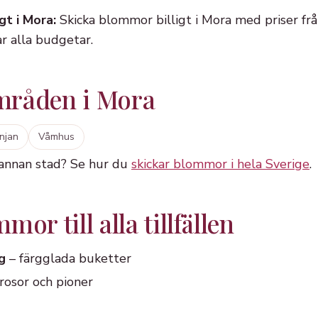
gt i Mora:
Skicka blommor billigt i Mora med priser frå
r alla budgetar.
mråden i Mora
njan
Våmhus
 annan stad? Se hur du
skickar blommor i hela Sverige
.
or till alla tillfällen
g
– färgglada buketter
rosor och pioner