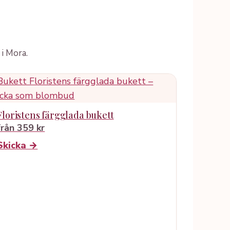
i Mora.
Floristens färgglada bukett
från 359 kr
Skicka →