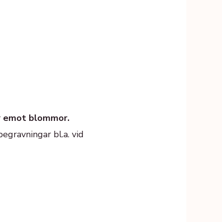
ar emot blommor.
egravningar bl.a. vid