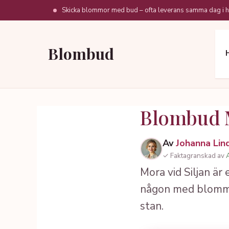
Hoppa
Skicka blommor med bud – ofta leverans samma dag i h
till
innehåll
Blombud
Blombud 
Av
Johanna Lin
✓ Faktagranskad av
Mora vid Siljan är
någon med blommor.
stan.