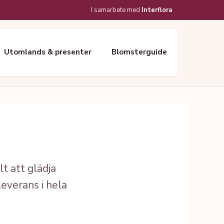
I samarbete med
Interflora
Utomlands & presenter
Blomsterguide
t att glädja
leverans i hela