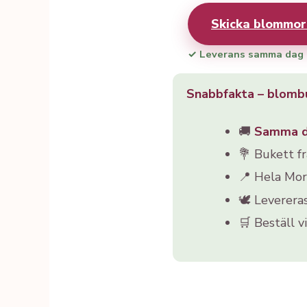
Skicka blommor
✓ Leverans samma dag
Snabbfakta – blomb
🚚
Samma 
💐 Bukett f
📍 Hela Mo
🕊️ Leverera
🛒 Beställ v