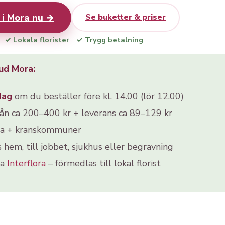
 i Mora nu →
Se buketter & priser
✓ Lokala florister
✓ Trygg betalning
ud Mora:
dag
om du beställer före kl. 14.00 (lör 12.00)
rån ca 200–400 kr + leverans ca 89–129 kr
ra + kranskommuner
s hem, till jobbet, sjukhus eller begravning
ia
Interflora
– förmedlas till lokal florist