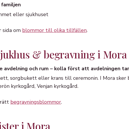
 familjen
mmet eller sjukhuset
år sida om
blommor till olika tillfällen
.
 sjukhus & begravning i Mora
e avdelning och rum – kolla först att avdelningen t
t, sorgbukett eller krans till ceremonin. I Mora sker b
erön kyrkogård, Venjan kyrkogård.
 rätt
begravningsblommor
.
ister i Mora