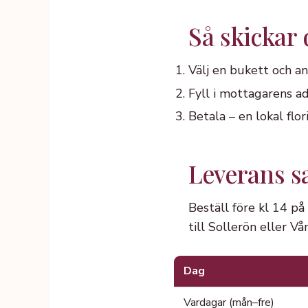
Så skickar
Välj en bukett och an
Fyll i mottagarens ad
Betala – en lokal fl
Leverans 
Beställ före kl 14 p
till Sollerön eller V
Dag
Vardagar (mån–fre)