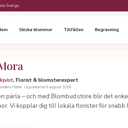
ela Sverige
Hem
Skicka blommor
Tillfällen
Begravning
Mora
dqvist
, Florist & blomsterexpert
Anders Holm
· Uppdaterad 6 augusti 2026
 en pärla – och med Blombud.store blir det enkel
 Vi kopplar dig till lokala florister för snabb 