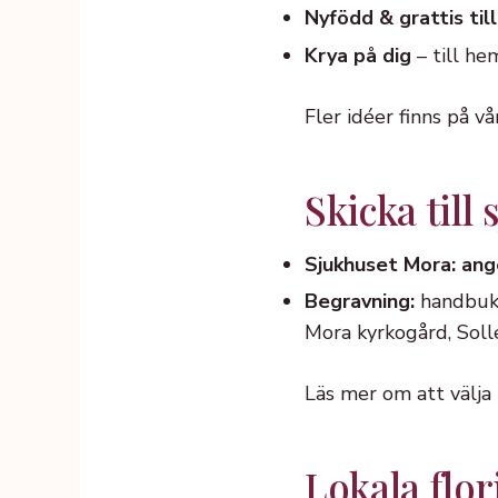
Nyfödd & grattis till
Krya på dig
– till he
Fler idéer finns på v
Skicka till
Sjukhuset Mora: ang
Begravning:
handbuket
Mora kyrkogård, Soll
Läs mer om att välja
Lokala flor