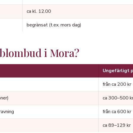
ca kl. 12.00
begränsat (t.ex. mors dag)
 blombud i Mora?
Ungefärligt p
från ca 200 kr
oner)
ca 300–500 k
ravning
från ca 600 kr
ca 89–129 kr