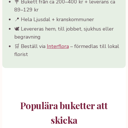
💐 Bukett från ca 200–400 kr + leverans ca
89–129 kr
📍 Hela Ljusdal + kranskommuner
🕊️ Levereras hem, till jobbet, sjukhus eller
begravning
🛒 Beställ via
Interflora
– förmedlas till lokal
florist
Populära buketter att
skicka