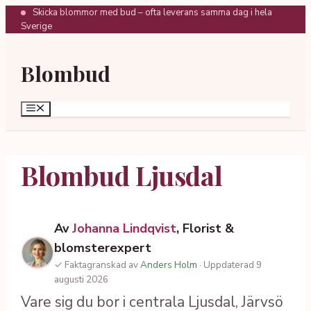
Hoppa
Skicka blommor med bud – ofta leverans samma dag i hela
Sverige
till
innehåll
Blombud
Meny
Blombud Ljusdal
Av
Johanna Lindqvist
, Florist &
blomsterexpert
✓ Faktagranskad av
Anders Holm
· Uppdaterad 9
augusti 2026
Vare sig du bor i centrala Ljusdal, Järvsö