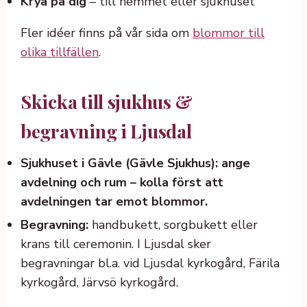
Krya på dig
– till hemmet eller sjukhuset
Fler idéer finns på vår sida om
blommor till
olika tillfällen
.
Skicka till sjukhus &
begravning i Ljusdal
Sjukhuset i Gävle (Gävle Sjukhus): ange
avdelning och rum – kolla först att
avdelningen tar emot blommor.
Begravning:
handbukett, sorgbukett eller
krans till ceremonin. I Ljusdal sker
begravningar bl.a. vid Ljusdal kyrkogård, Färila
kyrkogård, Järvsö kyrkogård.