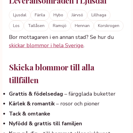
Leveransområden i Ljusdal
Ljusdal
Färila
Hybo
Järvsö
Lillhaga
Los
Tallåsen
Ramsjö
Hennan
Korskrogen
Bor mottagaren i en annan stad? Se hur du
skickar blommor i hela Sverige
.
Skicka blommor till alla
tillfällen
Grattis & födelsedag
– färgglada buketter
Kärlek & romantik
– rosor och pioner
Tack & omtanke
Nyfödd & grattis till familjen