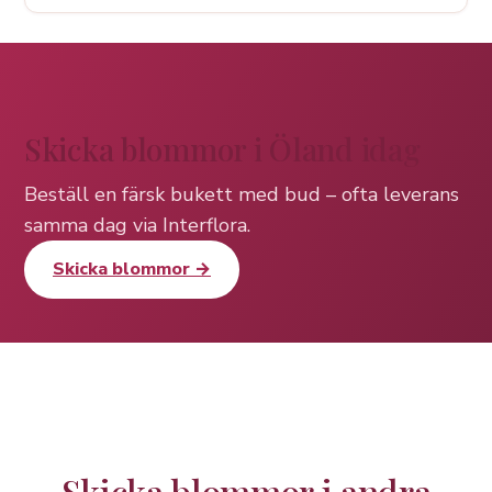
Skicka blommor i Öland idag
Beställ en färsk bukett med bud – ofta leverans
samma dag via Interflora.
Skicka blommor →
Skicka blommor i andra