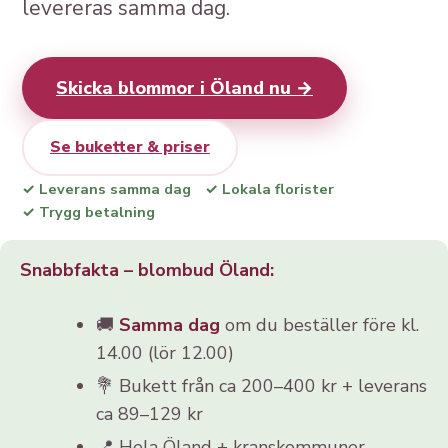
levereras samma dag.
Skicka blommor i Öland nu →
Se buketter & priser
✓ Leverans samma dag
✓ Lokala florister
✓ Trygg betalning
Snabbfakta – blombud Öland:
🚚
Samma dag
om du beställer före kl.
14.00 (lör 12.00)
💐 Bukett från ca 200–400 kr + leverans
ca 89–129 kr
📍 Hela Öland + kranskommuner