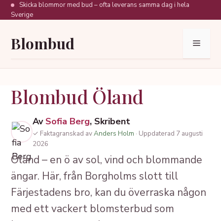
Hoppa
Skicka blommor med bud – ofta leverans samma dag i hela
Sverige
till
innehåll
Blombud
Meny
Blombud Öland
Av
Sofia Berg
, Skribent
✓ Faktagranskad av
Anders Holm
· Uppdaterad 7 augusti
2026
Öland – en ö av sol, vind och blommande
ängar. Här, från Borgholms slott till
Färjestadens bro, kan du överraska någon
med ett vackert blomsterbud som