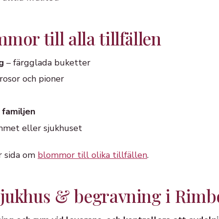
or till alla tillfällen
g
– färgglada buketter
rosor och pioner
 familjen
mmet eller sjukhuset
år sida om
blommor till olika tillfällen
.
l sjukhus & begravning i Rimb