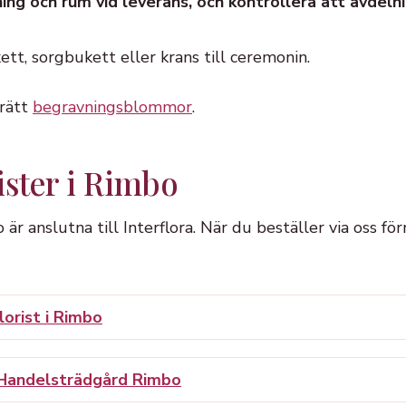
ing och rum vid leverans, och kontrollera att avdel
tt, sorgbukett eller krans till ceremonin.
 rätt
begravningsblommor
.
ister i Rimbo
o är anslutna till Interflora. När du beställer via oss fö
orist i Rimbo
 Handelsträdgård Rimbo