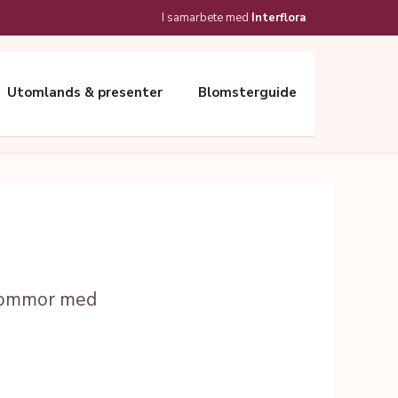
I samarbete med
Interflora
Utomlands & presenter
Blomsterguide
blommor med