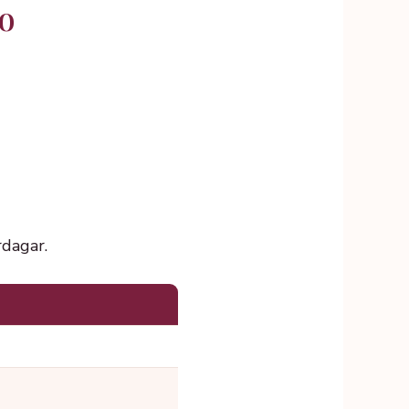
o
rdagar.