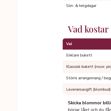
Sön- & helgdagar
Vad kostar
Val
Enklare bukett
Klassisk bukett (rosor, pi
Större arrangemang / beg
Leveransavgift (blombud)
Skicka blommor billi
börjar lågt och du får 