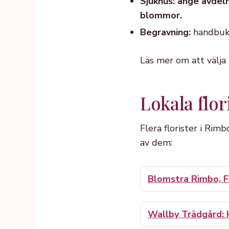
Sjukhus: ange avdeln
blommor.
Begravning:
handbuke
Läs mer om att välja
Lokala flor
Flera florister i Rimb
av dem:
Blomstra Rimbo, Fl
Wallby Trädgård: