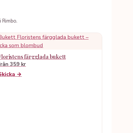
i Rimbo.
Floristens färgglada bukett
från 359 kr
Skicka →