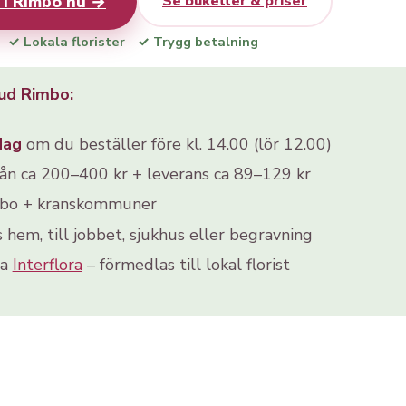
 i Rimbo nu →
Se buketter & priser
✓ Lokala florister
✓ Trygg betalning
ud Rimbo:
dag
om du beställer före kl. 14.00 (lör 12.00)
rån ca 200–400 kr + leverans ca 89–129 kr
mbo + kranskommuner
s hem, till jobbet, sjukhus eller begravning
ia
Interflora
– förmedlas till lokal florist