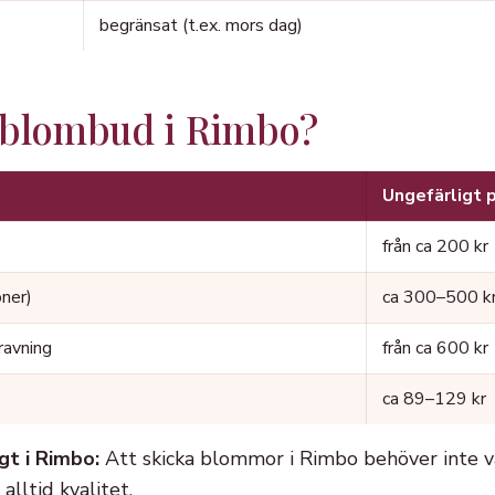
begränsat (t.ex. mors dag)
 blombud i Rimbo?
Ungefärligt p
från ca 200 kr
oner)
ca 300–500 k
ravning
från ca 600 kr
ca 89–129 kr
gt i Rimbo:
Att skicka blommor i Rimbo behöver inte va
alltid kvalitet.