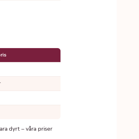
ris
r
ra dyrt – våra priser