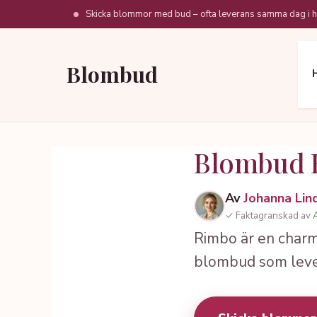
Hoppa
Skicka blommor med bud – ofta leverans samma dag i h
till
innehåll
Blombud
Blombud 
Av
Johanna Lin
✓ Faktagranskad av
Rimbo är en char
blombud som levere