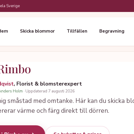
ela Sverige
Hem
Skicka blommor
Tillfällen
Begravning
Rimbo
dqvist
, Florist & blomsterexpert
Anders Holm
· Uppdaterad 7 augusti 2026
mig småstad med omtanke. Här kan du skicka 
rar värme och färg direkt till dörren.