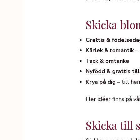
Skicka blomm
Grattis & födelseda
Kärlek & romantik
– 
Tack & omtanke
Nyfödd & grattis till
Krya på dig
– till he
Fler idéer finns på v
Skicka til