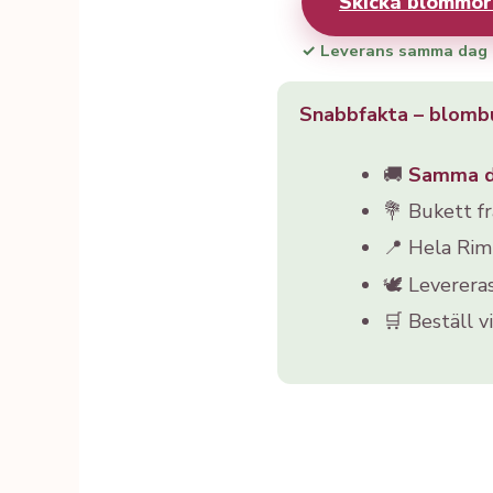
Skicka blommor
✓ Leverans samma dag
Snabbfakta – blomb
🚚
Samma 
💐 Bukett f
📍 Hela Ri
🕊️ Leverera
🛒 Beställ v