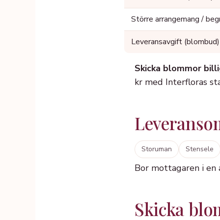
Större arrangemang / beg
Leveransavgift (blombud)
Skicka blommor billi
kr med Interfloras s
Leveranso
Storuman
Stensele
Bor mottagaren i en
Skicka blomm