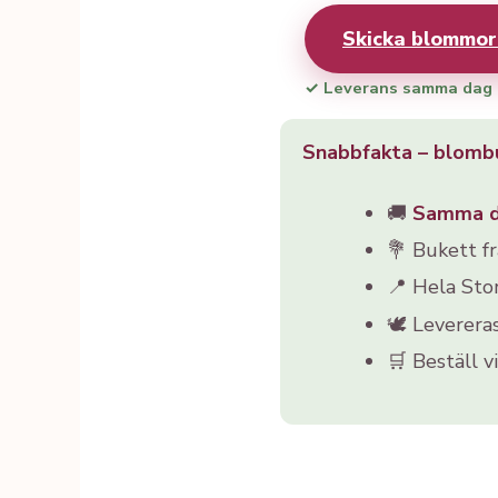
Skicka blommor
✓ Leverans samma dag
Snabbfakta – blomb
🚚
Samma 
💐 Bukett f
📍 Hela St
🕊️ Leverera
🛒 Beställ v