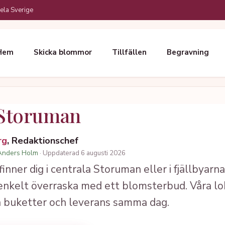
ela Sverige
Hem
Skicka blommor
Tillfällen
Begravning
Storuman
rg
, Redaktionschef
Anders Holm
· Uppdaterad 6 augusti 2026
nner dig i centrala Storuman eller i fjällbyarn
nkelt överraska med ett blomsterbud. Våra loka
a buketter och leverans samma dag.