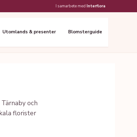
I samarbete med
Interflora
Utomlands & presenter
Blomsterguide
a Tärnaby och
la florister