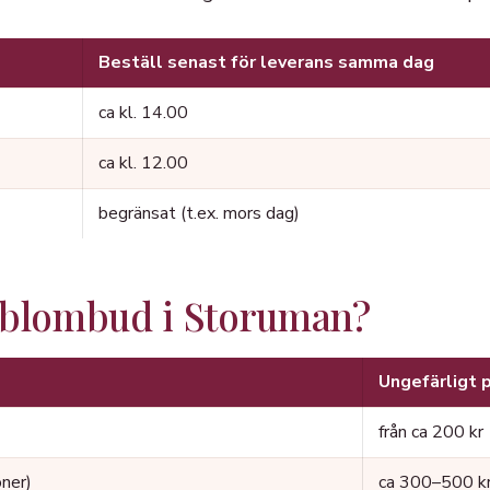
Beställ senast för leverans samma dag
ca kl. 14.00
ca kl. 12.00
begränsat (t.ex. mors dag)
 blombud i Storuman?
Ungefärligt p
från ca 200 kr
oner)
ca 300–500 k