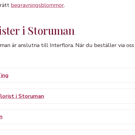
 rätt
begravningsblommor
.
ister i Storuman
uman är anslutna till Interflora. När du beställer via os
ing
lorist i Storuman
n