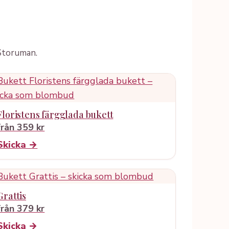
 Storuman.
Floristens färgglada bukett
från 359 kr
Skicka →
Grattis
från 379 kr
Skicka →