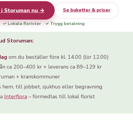
 i Storuman nu →
Se buketter & priser
✓ Lokala florister
✓ Trygg betalning
ud Storuman:
dag
om du beställer före kl. 14.00 (lör 12.00)
rån ca 200–400 kr + leverans ca 89–129 kr
oruman + kranskommuner
s hem, till jobbet, sjukhus eller begravning
ia
Interflora
– förmedlas till lokal florist