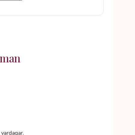
uman
 vardagar.