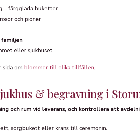
g
– färgglada buketter
rosor och pioner
 familjen
mmet eller sjukhuset
år sida om
blommor till olika tillfällen
.
l sjukhus & begravning i Sto
ing och rum vid leverans, och kontrollera att avdel
tt, sorgbukett eller krans till ceremonin.