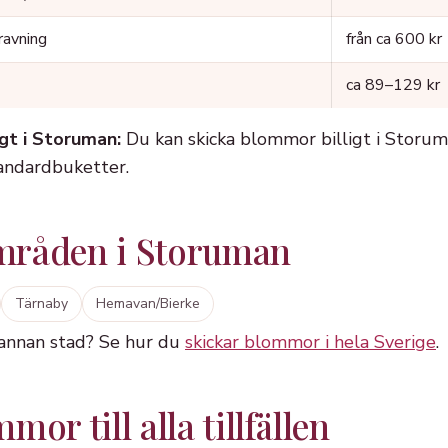
ravning
från ca 600 kr
ca 89–129 kr
gt i Storuman:
Du kan skicka blommor billigt i Storu
tandardbuketter.
mråden i Storuman
Tärnaby
Hemavan/Bierke
 annan stad? Se hur du
skickar blommor i hela Sverige
.
or till alla tillfällen