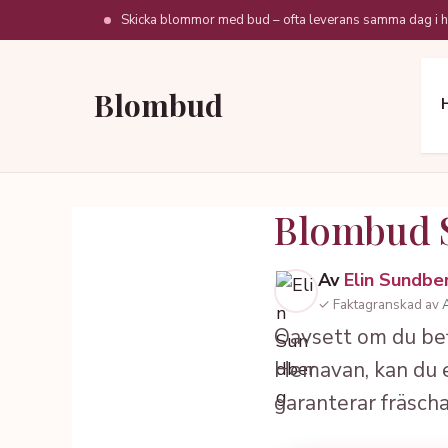
Hoppa
Skicka blommor med bud – ofta leverans samma dag i h
till
innehåll
Blombud
Blombud 
Av
Elin Sundbe
✓ Faktagranskad av
Oavsett om du befi
Hemavan, kan du e
garanterar fräsch