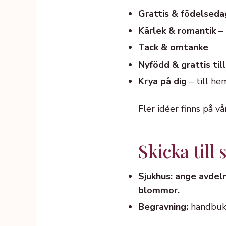
Grattis & födelseda
Kärlek & romantik
– 
Tack & omtanke
Nyfödd & grattis till
Krya på dig
– till he
Fler idéer finns på v
Skicka til
Sjukhus: ange avdeln
blommor.
Begravning:
handbuke