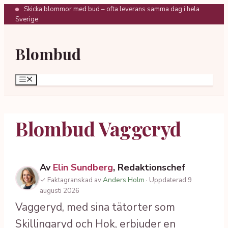
Hoppa
Skicka blommor med bud – ofta leverans samma dag i hela
Sverige
till
innehåll
Blombud
Meny
Blombud Vaggeryd
Av
Elin Sundberg
, Redaktionschef
✓ Faktagranskad av
Anders Holm
· Uppdaterad 9
augusti 2026
Vaggeryd, med sina tätorter som
Skillingaryd och Hok, erbjuder en