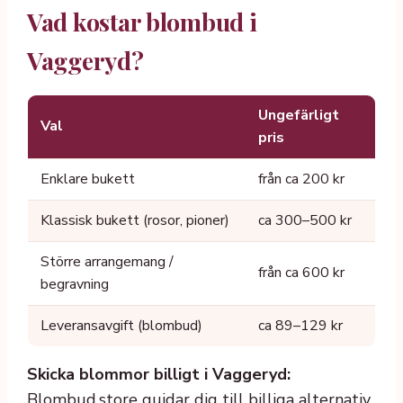
Vad kostar blombud i
Vaggeryd?
Ungefärligt
Val
pris
Enklare bukett
från ca 200 kr
Klassisk bukett (rosor, pioner)
ca 300–500 kr
Större arrangemang /
från ca 600 kr
begravning
Leveransavgift (blombud)
ca 89–129 kr
Skicka blommor billigt i Vaggeryd:
Blombud.store guidar dig till billiga alternativ