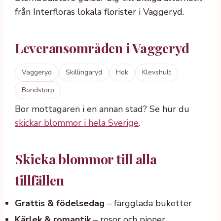
från Interfloras lokala florister i Vaggeryd.
Leveransområden i Vaggeryd
Vaggeryd
Skillingaryd
Hok
Klevshult
Bondstorp
Bor mottagaren i en annan stad? Se hur du
skickar blommor i hela Sverige
.
Skicka blommor till alla
tillfällen
Grattis & födelsedag
– färgglada buketter
Kärlek & romantik
– rosor och pioner