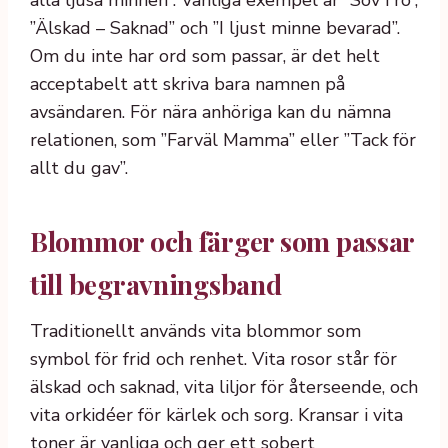
alla ljusa minnen”. Vanliga exempel är ”Sov i ro”,
”Älskad – Saknad” och ”I ljust minne bevarad”.
Om du inte har ord som passar, är det helt
acceptabelt att skriva bara namnen på
avsändaren. För nära anhöriga kan du nämna
relationen, som ”Farväl Mamma” eller ”Tack för
allt du gav”.
Blommor och färger som passar
till begravningsband
Traditionellt används vita blommor som
symbol för frid och renhet. Vita rosor står för
älskad och saknad, vita liljor för återseende, och
vita orkidéer för kärlek och sorg. Kransar i vita
toner är vanliga och ger ett sobert