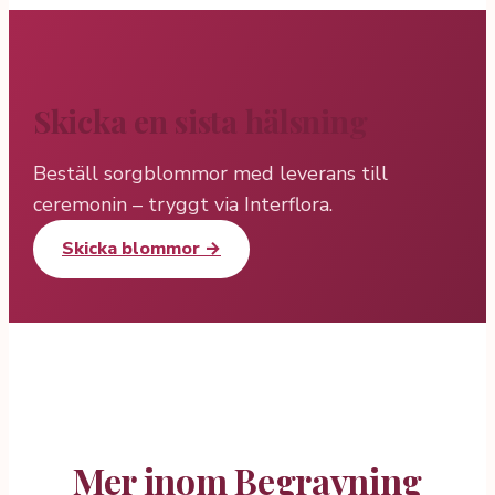
Skicka en sista hälsning
Beställ sorgblommor med leverans till
ceremonin – tryggt via Interflora.
Skicka blommor →
Mer inom Begravning