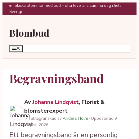
Hoppa
Skicka blommor med bud – ofta leverans samma dag i hela
Sverige
till
innehåll
Blombud
Meny
Begravningsband
Av
Johanna Lindqvist
, Florist &
blomsterexpert
✓ Faktagranskad av
Anders Holm
· Uppdaterad 9
augusti 2026
Ett begravningsband är en personlig