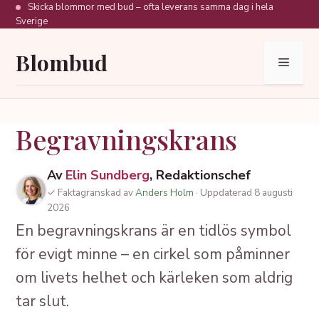
Hoppa
Skicka blommor med bud – ofta leverans samma dag i hela
Sverige
till
innehåll
Blombud
Meny
Begravningskrans
Av
Elin Sundberg
, Redaktionschef
✓ Faktagranskad av
Anders Holm
· Uppdaterad 8 augusti
2026
En begravningskrans är en tidlös symbol
för evigt minne – en cirkel som påminner
om livets helhet och kärleken som aldrig
tar slut.