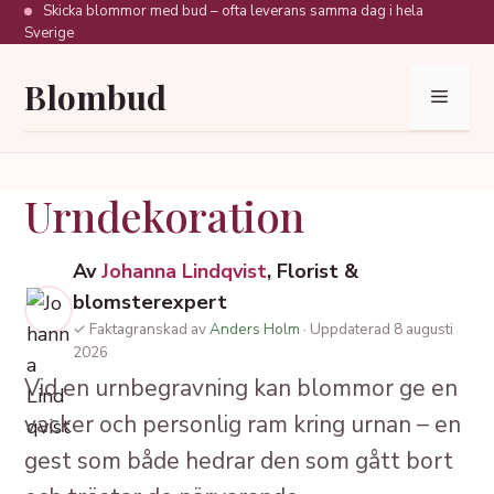
Hoppa
Skicka blommor med bud – ofta leverans samma dag i hela
Sverige
till
innehåll
Blombud
Meny
Urndekoration
Av
Johanna Lindqvist
, Florist &
blomsterexpert
✓ Faktagranskad av
Anders Holm
· Uppdaterad 8 augusti
2026
Vid en urnbegravning kan blommor ge en
vacker och personlig ram kring urnan – en
gest som både hedrar den som gått bort