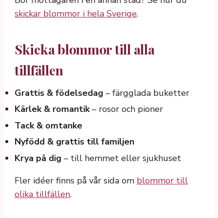
Bor mottagaren i en annan stad? Se hur du
skickar blommor i hela Sverige
.
Skicka blommor till alla
tillfällen
Grattis & födelsedag
– färgglada buketter
Kärlek & romantik
– rosor och pioner
Tack & omtanke
Nyfödd & grattis till familjen
Krya på dig
– till hemmet eller sjukhuset
Fler idéer finns på vår sida om
blommor till
olika tillfällen
.