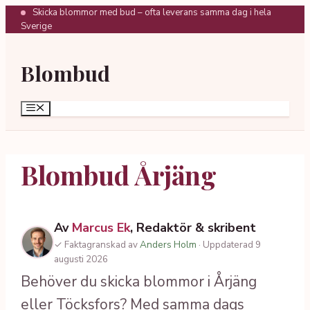
Hoppa
Skicka blommor med bud – ofta leverans samma dag i hela
Sverige
till
innehåll
Blombud
Meny
Blombud Årjäng
Av
Marcus Ek
, Redaktör & skribent
✓ Faktagranskad av
Anders Holm
· Uppdaterad 9
augusti 2026
Behöver du skicka blommor i Årjäng
eller Töcksfors? Med samma dags