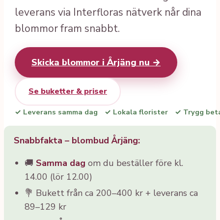
leverans via Interfloras nätverk når dina
blommor fram snabbt.
Skicka blommor i Årjäng nu →
Se buketter & priser
✓ Leverans samma dag
✓ Lokala florister
✓ Trygg bet
Snabbfakta – blombud Årjäng:
🚚
Samma dag
om du beställer före kl.
14.00 (lör 12.00)
💐 Bukett från ca 200–400 kr + leverans ca
89–129 kr