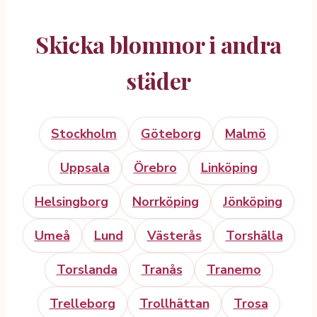
Skicka blommor i andra
städer
Stockholm
Göteborg
Malmö
Uppsala
Örebro
Linköping
Helsingborg
Norrköping
Jönköping
Umeå
Lund
Västerås
Torshälla
Torslanda
Tranås
Tranemo
Trelleborg
Trollhättan
Trosa