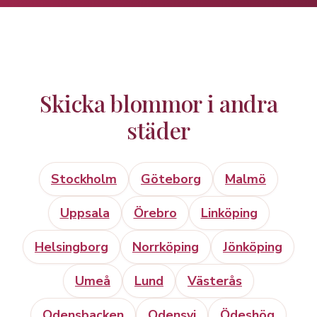
Skicka blommor i andra
städer
Stockholm
Göteborg
Malmö
Uppsala
Örebro
Linköping
Helsingborg
Norrköping
Jönköping
Umeå
Lund
Västerås
Odensbacken
Odensvi
Ödeshög