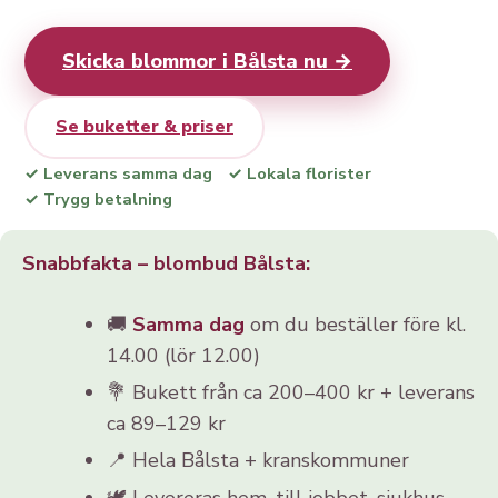
Skicka blommor i Bålsta nu →
Se buketter & priser
✓ Leverans samma dag
✓ Lokala florister
✓ Trygg betalning
Snabbfakta – blombud Bålsta:
🚚
Samma dag
om du beställer före kl.
14.00 (lör 12.00)
💐 Bukett från ca 200–400 kr + leverans
ca 89–129 kr
📍 Hela Bålsta + kranskommuner
🕊️ Levereras hem, till jobbet, sjukhus