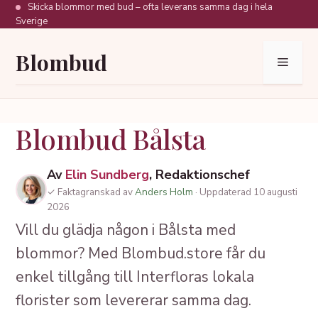
Hoppa
Skicka blommor med bud – ofta leverans samma dag i hela
Sverige
till
innehåll
Blombud
Meny
Blombud Bålsta
Av
Elin Sundberg
, Redaktionschef
✓ Faktagranskad av
Anders Holm
· Uppdaterad 10 augusti
2026
Vill du glädja någon i Bålsta med
blommor? Med Blombud.store får du
enkel tillgång till Interfloras lokala
florister som levererar samma dag.